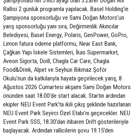
Şampiyonası’nın 5’inci ayağı olan 3.Zafer Doğan Anı
Rallisi 2 günlük programla yapılacak. Basel Holding’in
Şampiyona sponsorluğu ve Sami Doğan Motors’un
yarış sponsorluğu yanı sıra, Değirmenlik Akıncılar
Belediyesi, Basel Energy, Polaris, GenPower, GoPro,
Limon fatura ödeme platformu, Near East Bank,
Çağkan Yapı İskele Sistemleri, İkas Süpermarket,
Aveon Sigorta, Doill, Chagla Car Care, Chagla
Food&Drink, Alpet ve Seyhun Bıkmaz Şoför
Okulu’nun da katkılarıyla hayata geçirilecek yarış, 8
Ağustos 2026 Cumartesi akşamı Sami Doğan Motors
önünden saat 18.00’de start alacak. Startın ardından
ekipler NEU Event Park’ta ikili çıkış şeklinde hazırlanan
NEU Event Park Seyirci Özel Etabı’nı geçecekler. NEU
Event Park SSS, 18.30’dan itibaren Drift gösterileriyle
başlayacak. Ardından rallicilerin şovu 19.15’den