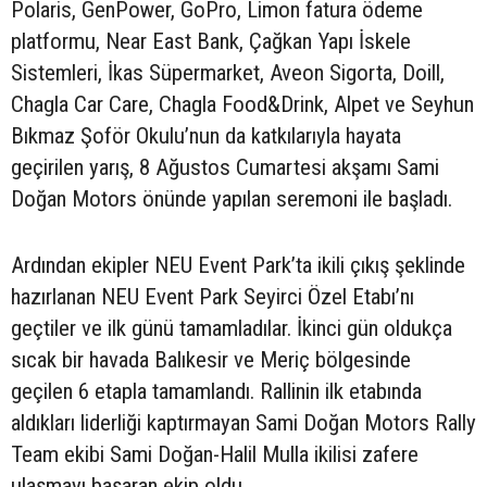
Polaris, GenPower, GoPro, Limon fatura ödeme
platformu, Near East Bank, Çağkan Yapı İskele
Sistemleri, İkas Süpermarket, Aveon Sigorta, Doill,
Chagla Car Care, Chagla Food&Drink, Alpet ve Seyhun
Bıkmaz Şoför Okulu’nun da katkılarıyla hayata
geçirilen yarış, 8 Ağustos Cumartesi akşamı Sami
Doğan Motors önünde yapılan seremoni ile başladı.
Ardından ekipler NEU Event Park’ta ikili çıkış şeklinde
hazırlanan NEU Event Park Seyirci Özel Etabı’nı
geçtiler ve ilk günü tamamladılar. İkinci gün oldukça
sıcak bir havada Balıkesir ve Meriç bölgesinde
geçilen 6 etapla tamamlandı. Rallinin ilk etabında
aldıkları liderliği kaptırmayan Sami Doğan Motors Rally
Team ekibi Sami Doğan-Halil Mulla ikilisi zafere
ulaşmayı başaran ekip oldu.