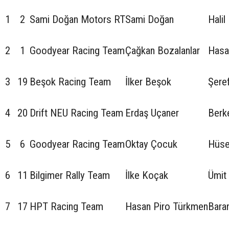
1
2
Sami Doğan Motors RT
Sami Doğan
Halil
2
1
Goodyear Racing Team
Çağkan Bozalanlar
Hasa
3
19
Beşok Racing Team
İlker Beşok
Şere
4
20
Drift NEU Racing Team
Erdaş Uçaner
Berk
5
6
Goodyear Racing Team
Oktay Çocuk
Hüse
6
11
Bilgimer Rally Team
İlke Koçak
Ümit
7
17
HPT Racing Team
Hasan Piro Türkmen
Bara