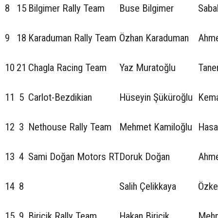
8
15
Bilgimer Rally Team
Buse Bilgimer
Sabah
9
18
Karaduman Rally Team
Özhan Karaduman
Ahme
10
21
Chagla Racing Team
Yaz Muratoğlu
Tane
11
5
Carlot-Bezdikian
Hüseyin Şüküroğlu
Kema
12
3
Nethouse Rally Team
Mehmet Kamiloğlu
Hasa
13
4
Sami Doğan Motors RT
Doruk Doğan
Ahme
14
8
Salih Çelikkaya
Özke
15
9
Biricik Rally Team
Hakan Biricik
Mehm