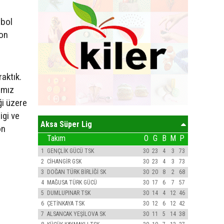
tbol
zon
raktık.
ımız
ği üzere
igi ve
Aksa Süper Lig
on
Takım
O
G
B
M
P
1
GENÇLİK GÜCÜ TSK
30
23
4
3
73
2
CİHANGİR GSK
30
23
4
3
73
3
DOĞAN TÜRK BİRLİĞİ SK
30
20
8
2
68
4
MAĞUSA TÜRK GÜCÜ
30
17
6
7
57
5
DUMLUPINAR TSK
30
14
4
12
46
6
ÇETİNKAYA TSK
30
12
6
12
42
7
ALSANCAK YEŞİLOVA SK
30
11
5
14
38