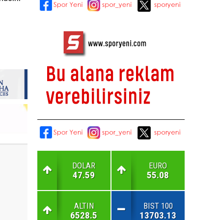
DOLAR
EURO
47.59
55.08
ALTIN
BIST 100
6528.5
13703.13