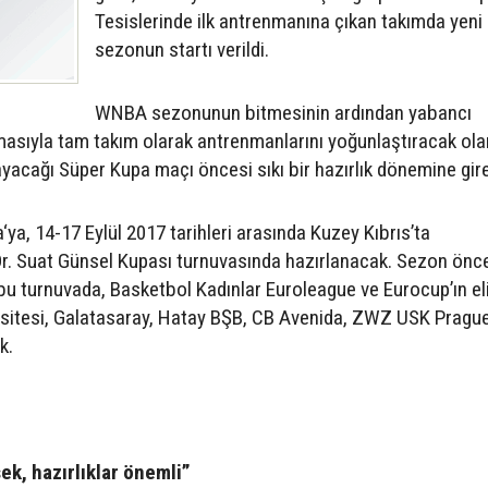
Tesislerinde ilk antrenmanına çıkan takımda yeni
sezonun startı verildi.
WNBA sezonunun bitmesinin ardından yabancı
masıyla tam takım olarak antrenmanlarını yoğunlaştıracak ola
yacağı Süper Kupa maçı öncesi sıkı bir hazırlık dönemine gir
ya, 14-17 Eylül 2017 tarihleri arasında Kuzey Kıbrıs’ta
 Dr. Suat Günsel Kupası turnuvasında hazırlanacak. Sezon önc
n bu turnuvada, Basketbol Kadınlar Euroleague ve Eurocup’ın el
rsitesi, Galatasaray, Hatay BŞB, CB Avenida, ZWZ USK Pragu
k.
ek, hazırlıklar önemli”