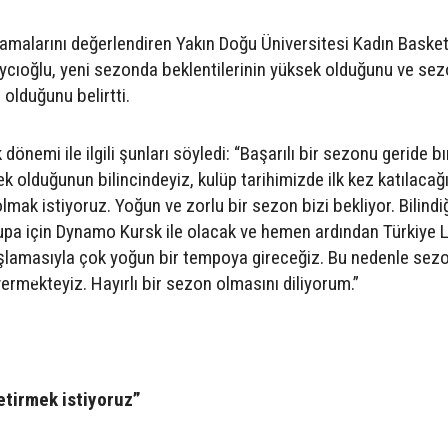
lamalarını değerlendiren Yakın Doğu Üniversitesi Kadın Baske
cıoğlu, yeni sezonda beklentilerinin yüksek olduğunu ve se
 olduğunu belirtti.
önemi ile ilgili şunları söyledi: “Başarılı bir sezonu geride bı
k olduğunun bilincindeyiz, kulüp tarihimizde ilk kez katılacağ
lmak istiyoruz. Yoğun ve zorlu bir sezon bizi bekliyor. Bilindi
a için Dynamo Kursk ile olacak ve hemen ardından Türkiye L
lamasıyla çok yoğun bir tempoya gireceğiz. Bu nedenle sez
S
ermekteyiz. Hayırlı bir sezon olmasını diliyorum.”
etirmek istiyoruz”