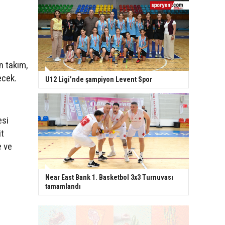
n takım,
ecek.
U12 Ligi’nde şampiyon Levent Spor
esi
it
e ve
Near East Bank 1. Basketbol 3x3 Turnuvası
tamamlandı