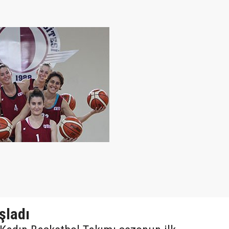
şladı