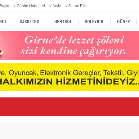
Sayfa
Günün Haberleri
Arşiv
Sitene Ekle
BOL
BASKETBOL
HENTBOL
VOLEYBOL
GÜNEY
TÜRKİYE
AVRUPA
DÜNYA
i
Ge