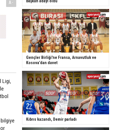
başkan adayı oldu
A-
Gençler Birliği'ne Fransa, Arnavutluk ve
Kosova’dan davet
Ligi,
le
tbol
Kıbrıs kazandı, Demir parladı
bilgiye
por