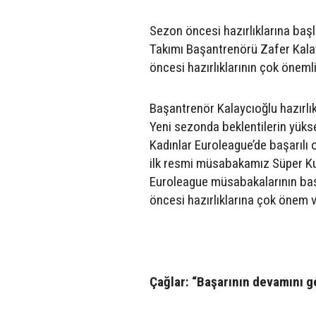
Sezon öncesi hazırlıklarına baş
Takımı Başantrenörü Zafer Kalay
öncesi hazırlıklarının çok önemli
Başantrenör Kalaycıoğlu hazırlık d
Yeni sezonda beklentilerin yükse
Kadınlar Euroleague’de başarılı o
ilk resmi müsabakamız Süper Kup
Euroleague müsabakalarının baş
öncesi hazırlıklarına çok önem v
Çağlar: “Başarının devamını g