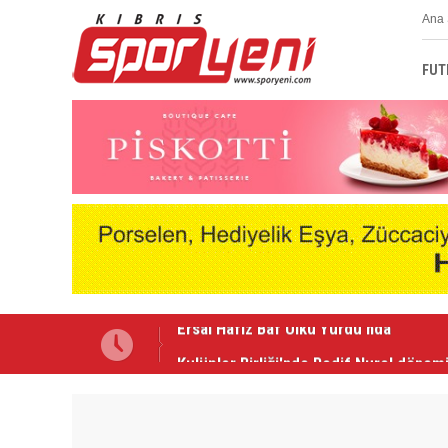
Ana 
FUT
Kulüpler Birliği'nde Redif Nurel dönem