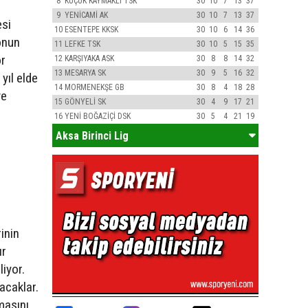
8
KÜÇÜK KAYMAKLI TSK
30
10
7
13
37
9
YENİCAMİ AK
30
10
7
13
37
esi
10
ESENTEPE KKSK
30
10
6
14
36
onun
11
LEFKE TSK
30
10
5
15
35
or
12
KARŞIYAKA ASK
30
8
8
14
32
13
MESARYA SK
30
9
5
16
32
yıl elde
14
MORMENEKŞE GB
30
8
4
18
28
ve
15
GÖNYELİ SK
30
4
9
17
21
16
YENİ BOĞAZİÇİ DSK
30
5
4
21
19
Aksa Birinci Lig
inin
ır
iyor.
acaklar.
masını