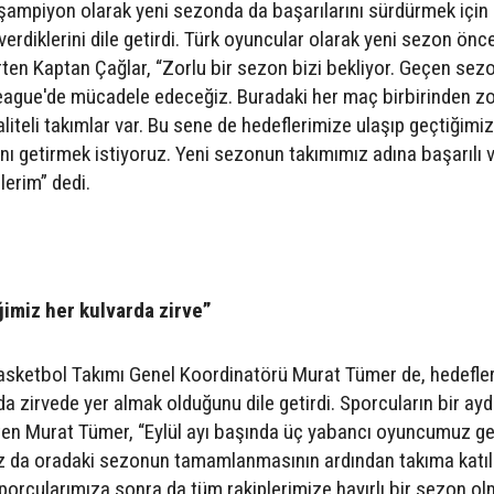
şampiyon olarak yeni sezonda da başarılarını sürdürmek için
rdiklerini dile getirdi. Türk oyuncular olarak yeni sezon önc
irten Kaptan Çağlar, “Zorlu bir sezon bizi bekliyor. Geçen sez
eague'de mücadele edeceğiz. Buradaki her maç birbirinden z
liteli takımlar var. Bu sene de hedeflerimize ulaşıp geçtiğimiz 
nı getirmek istiyoruz. Yeni sezonun takımımız adına başarılı 
lerim” dedi.
imiz her kulvarda zirve”
asketbol Takımı Genel Koordinatörü Murat Tümer de, hedefler
a zirvede yer almak olduğunu dile getirdi. Sporcuların bir ayd
irten Murat Tümer, “Eylül ayı başında üç yabancı oyuncumuz gel
 da oradaki sezonun tamamlanmasının ardından takıma katıl
 sporcularımıza sonra da tüm rakiplerimize hayırlı bir sezon ol