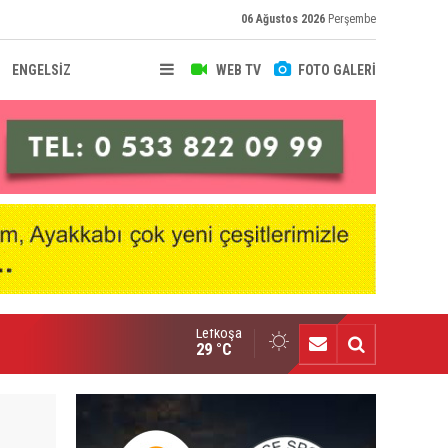
06 Ağustos 2026
Perşembe
ENGELSİZ
WEB TV
FOTO GALERİ
Lefkoşa
nçlik Gücü’nde Mali Genel Kurul yapıldı
29 °C