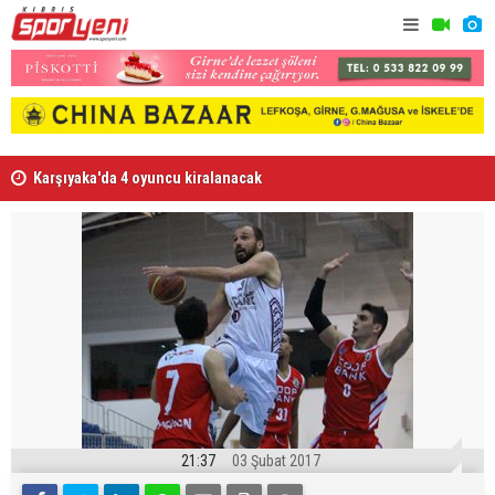
Karşıyaka'da 4 oyuncu kiralanacak
“Tesislere 
21:37
03 Şubat 2017