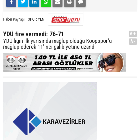
SPOR YENİ
Haber Kaynağı
YDÜ fire vermedi: 76-71
A+
YDÜ ligin ilk yarısında mağlup olduğu Koopspor'u
A-
mağlup ederek 11'inci galibiyetine uzandı