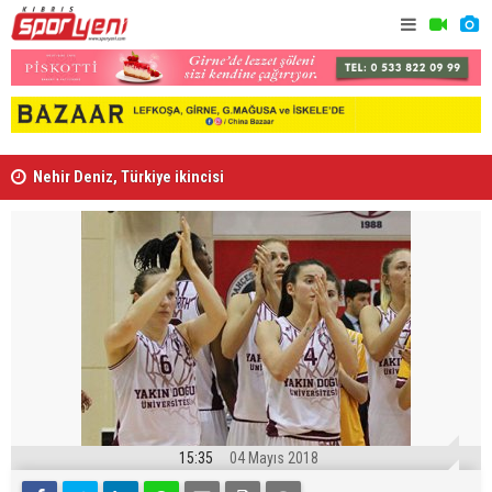
Nehir Deniz, Türkiye ikincisi
Lefke'de L
15:35
04 Mayıs 2018