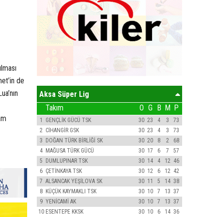
ılması
net’in de
Lua’nın
Aksa Süper Lig
Takım
O
G
B
M
P
vam
1
GENÇLİK GÜCÜ TSK
30
23
4
3
73
2
CİHANGİR GSK
30
23
4
3
73
3
DOĞAN TÜRK BİRLİĞİ SK
30
20
8
2
68
4
MAĞUSA TÜRK GÜCÜ
30
17
6
7
57
5
DUMLUPINAR TSK
30
14
4
12
46
6
ÇETİNKAYA TSK
30
12
6
12
42
7
ALSANCAK YEŞİLOVA SK
30
11
5
14
38
8
KÜÇÜK KAYMAKLI TSK
30
10
7
13
37
9
YENİCAMİ AK
30
10
7
13
37
10
ESENTEPE KKSK
30
10
6
14
36