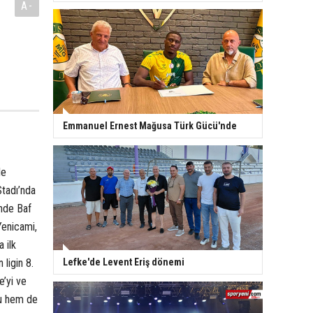
A-
Emmanuel Ernest Mağusa Türk Gücü'nde
le
tadı’nda
inde Baf
 Yenicami,
 ilk
Lefke'de Levent Eriş dönemi
 ligin 8.
’yi ve
nu hem de