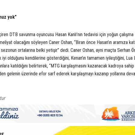
muz yok”
eçiren DTB savunma oyuncusu Hasan Kanlı’nın tedavisi için yoğun çalışma
meliyat olacağını söyleyen Caner Oshan, “Biran önce Hasan’ın aramıza kat
k sezonun ortalarına belki yetişir” dedi. Caner Oshan, ayni maçta Serhan Ö
k iyi olduğunu kendilerine gösterdiğini, Kenan’ın tamamen iyileştiğini, Lua 
anlara katıldığını belirterek, “MTG karşılaşmasını kazanacak kadroya sahip
S
nden gelenin üzerinde efor sarf ederek karşılaşmayı kazanıp yollarına de
tur