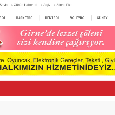
Sayfa
Günün Haberleri
Arşiv
Sitene Ekle
BOL
BASKETBOL
HENTBOL
VOLEYBOL
GÜNEY
TÜRKİYE
AVRUPA
DÜNYA
nde
Ne