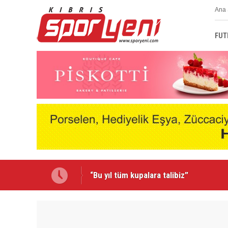
Ana 
FUT
Emmanuel Ernest Mağusa Türk Gücü'