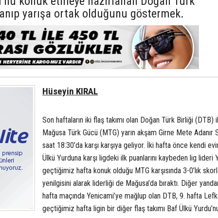
’nü konuk etmeye hazırlanan Doğan Türk
azanıp yarışa ortak olduğunu göstermek.
Hüseyin KIRAL
Son haftaların iki flaş takımı olan Doğan Türk Birliği (DTB) i
Mağusa Türk Gücü (MTG) yarın akşam Girne Mete Adanır S
saat 18:30’da karşı karşıya geliyor. İki hafta önce kendi ev
Ülkü Yurduna karşı ligdeki ilk puanlarını kaybeden lig lideri
geçtiğimiz hafta konuk olduğu MTG karşısında 3-0’lık skorla
yenilgisini alarak liderliği de Mağusa’da bıraktı. Diğer yandan
hafta maçında Yenicami’ye mağlup olan DTB, 9. hafta Lefke
geçtiğimiz hafta ligin bir diğer flaş takımı Baf Ülkü Yurdu’