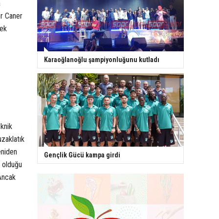
a
ör Caner
mek
Karaoğlanoğlu şampiyonluğunu kutladı
knik
zaklatık
eniden
Gençlik Gücü kampa girdi
ş olduğu
“Ancak