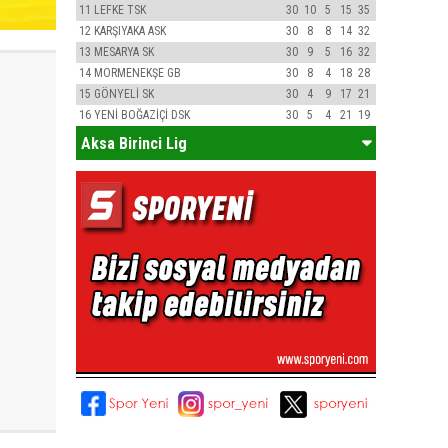
11
LEFKE TSK
30
10
5
15
35
12
KARŞIYAKA ASK
30
8
8
14
32
13
MESARYA SK
30
9
5
16
32
14
MORMENEKŞE GB
30
8
4
18
28
15
GÖNYELİ SK
30
4
9
17
21
16
YENİ BOĞAZİÇİ DSK
30
5
4
21
19
Aksa Birinci Lig