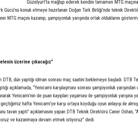
Güzelyurt’ta mağlup ederek kendini tamamen MTG maçın
ürk Gücü’nü konuk etmeye hazırlanan Doğan Türk Birliği’nde teknik Direkt
ının MTG maçını kazanıp, şampiyonluk yarışında ortak olduklarını göster
elenin üzerine çıkacağız”
 DTB, dün yaptığı idman sonrası maç saatini beklemeye başladı. DTB Te
ığı açıklamada, “Yenicami karşılaşması sonrası şampiyonluk yarışından u
zanarak Yenicami’nin de puan kayıpları yaşaması ile şampiyonluk yarışına y
geçtiğimiz hafta Yenicami’ye karşı ortaya koyduğu oyun anlayışı ile almı
unu tavan yaptı” açıklamasını yapan DTB Teknik Direktörü Caner Oshan, 
nıyoruz ve kazanmaya devam etmek istiyoruz” dedi.