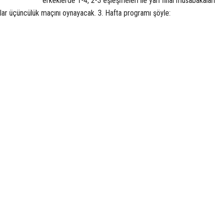
erkeklerde 1-4, 2-3 eşleşmeleri ile yarı final müsabakaları
plar üçüncülük maçını oynayacak. 3. Hafta programı şöyle: