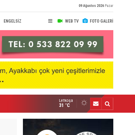
09 Ağustos 2026
Pazar
ENGELSİZ
WEB TV
FOTO GALERİ
Lefkoşa
senal, Bruno Guimaraes transferini duyurdu
31 °C