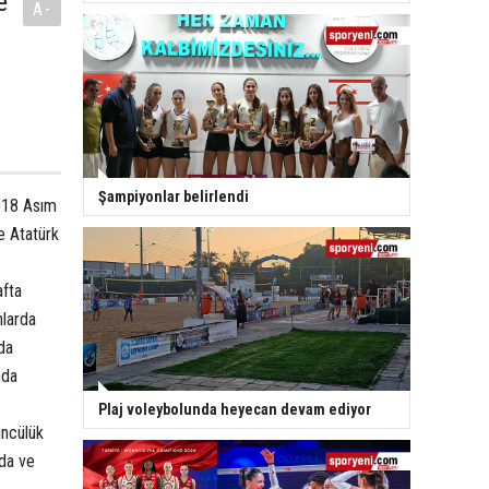
e
A-
Şampiyonlar belirlendi
018 Asım
e Atatürk
afta
nlarda
da
nda
Plaj voleybolunda heyecan devam ediyor
üncülük
rda ve