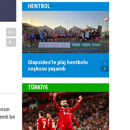
HENTBOL
A+
A-
Glapsides'te plaj hentbolu
Goller
coşkusu yaşandı
atılac
TÜRKİYE
ansın
emli bir