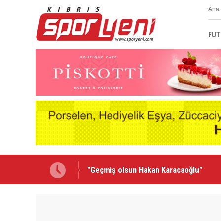
Ana 
FUT
Lionel Messi'nin acı günü