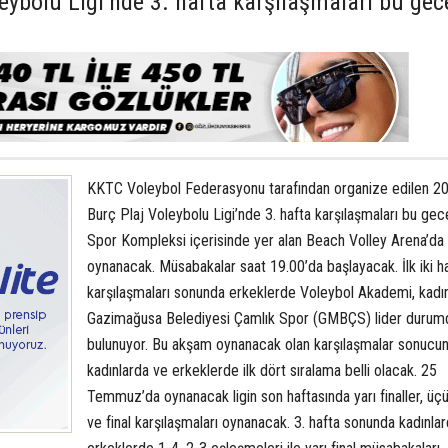
eybolu Ligi’nde 3. hafta karşılaşmaları bu gec
KKTC Voleybol Federasyonu tarafından organize edilen 2
Burç Plaj Voleybolu Ligi’nde 3. hafta karşılaşmaları bu gec
Spor Kompleksi içerisinde yer alan Beach Volley Arena’da
oynanacak. Müsabakalar saat 19.00’da başlayacak. İlk iki h
karşılaşmaları sonunda erkeklerde Voleybol Akademi, kadı
Gazimağusa Belediyesi Çamlık Spor (GMBÇS) lider durum
bulunuyor. Bu akşam oynanacak olan karşılaşmalar sonucu
kadınlarda ve erkeklerde ilk dört sıralama belli olacak. 25
Temmuz’da oynanacak ligin son haftasında yarı finaller, üç
ve final karşılaşmaları oynanacak. 3. hafta sonunda kadınla