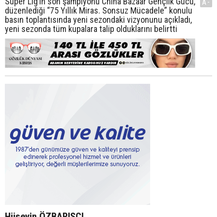
Süper Lig’in son şampiyonu China Bazaar Gençlik Gücü,
A-
düzenlediği “75 Yıllık Miras. Sonsuz Mücadele” konulu
basın toplantısında yeni sezondaki vizyonunu açıkladı,
yeni sezonda tüm kupalara talip olduklarını belirtti
Hüseyin ÖZBARIŞCI