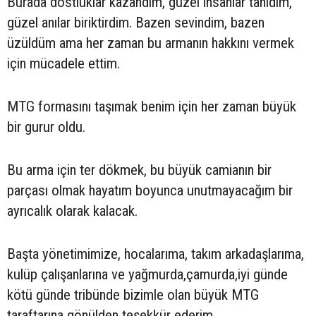
Burada dostluklar kazandım, güzel insanlar tanıdım,
güzel anılar biriktirdim. Bazen sevindim, bazen
üzüldüm ama her zaman bu armanın hakkını vermek
için mücadele ettim.
MTG formasını taşımak benim için her zaman büyük
bir gurur oldu.
Bu arma için ter dökmek, bu büyük camianın bir
parçası olmak hayatım boyunca unutmayacağım bir
ayrıcalık olarak kalacak.
Başta yönetimimize, hocalarıma, takım arkadaşlarıma,
kulüp çalışanlarına ve yağmurda,çamurda,iyi günde
kötü günde tribünde bizimle olan büyük MTG
taraftarına gönülden teşekkür ederim.