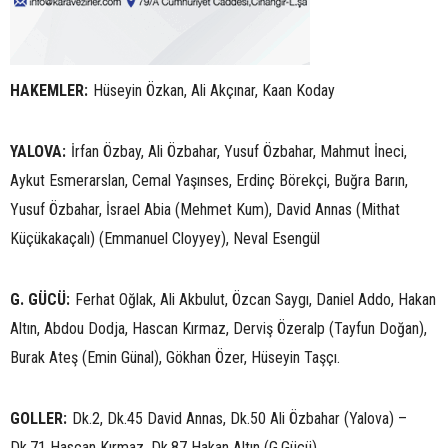
HAKEMLER:
Hüseyin Özkan, Ali Akçınar, Kaan Koday
YALOVA:
İrfan Özbay, Ali Özbahar, Yusuf Özbahar, Mahmut İneci,
Aykut Esmerarslan, Cemal Yaşınses, Erdinç Börekçi, Buğra Barın,
Yusuf Özbahar, İsrael Abia (Mehmet Kum), David Annas (Mithat
Küçükakaçalı) (Emmanuel Cloyyey), Neval Esengül
G. GÜCÜ:
Ferhat Oğlak, Ali Akbulut, Özcan Saygı, Daniel Addo, Hakan
Altın, Abdou Dodja, Hascan Kırmaz, Derviş Özeralp (Tayfun Doğan),
Burak Ateş (Emin Günal), Gökhan Özer, Hüseyin Taşçı.
GOLLER:
Dk.2, Dk.45 David Annas, Dk.50 Ali Özbahar (Yalova) –
Dk.71 Hascan Kırmaz, Dk.87 Hakan Altın (G.Gücü)