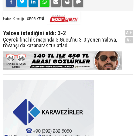
SPOR YENİ
Haber Kaynağı
Yalova istediğini aldı: 3-2
A+
Çeyrek final ilk maçında G.Gücü'nü 3-0 yenen Yalova,
A-
rövanşı da kazanarak tur atladı.