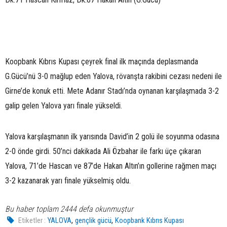
Koopbank Kıbrıs Kupası çeyrek final ilk maçında deplasmanda
G.Gücü’nü 3-0 mağlup eden Yalova, rövanşta rakibini cezası nedeni ile
Girne’de konuk etti. Mete Adanır Stadı’nda oynanan karşılaşmada 3-2
galip gelen Yalova yarı finale yükseldi.
Yalova karşılaşmanın ilk yarısında David’in 2 golü ile soyunma odasına
2-0 önde girdi. 50’nci dakikada Ali Özbahar ile farkı üçe çıkaran
Yalova, 71’de Hascan ve 87’de Hakan Altın’ın gollerine rağmen maçı
3-2 kazanarak yarı finale yükselmiş oldu.
Bu haber toplam 2444 defa okunmuştur
,
,
Etiketler :
YALOVA
gençlik gücü
Koopbank Kıbrıs Kupası