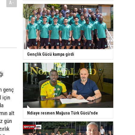
A-
Gençlik Gücü kampa girdi
ği
en genç
 için
da
ımın alt
Ndiaye resmen Mağusa Türk Gücü'nde
iz gün
ırlık