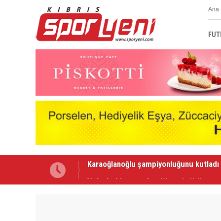
Ana 
FUT
Voleybolda transfer dönemi sürüyor