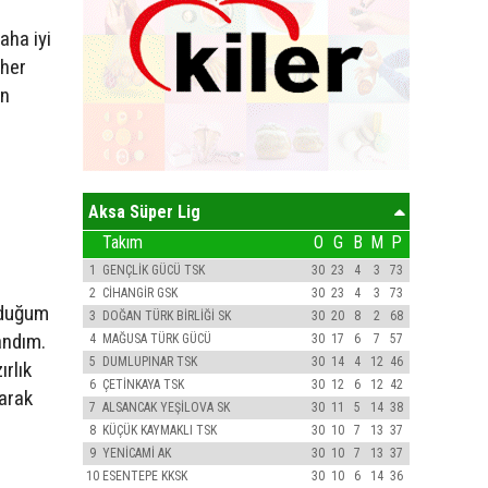
aha iyi
 her
an
Aksa Süper Lig
Takım
O
G
B
M
P
1
GENÇLİK GÜCÜ TSK
30
23
4
3
73
2
CİHANGİR GSK
30
23
4
3
73
unduğum
3
DOĞAN TÜRK BİRLİĞİ SK
30
20
8
2
68
andım.
4
MAĞUSA TÜRK GÜCÜ
30
17
6
7
57
5
DUMLUPINAR TSK
30
14
4
12
46
ırlık
6
ÇETİNKAYA TSK
30
12
6
12
42
arak
7
ALSANCAK YEŞİLOVA SK
30
11
5
14
38
8
KÜÇÜK KAYMAKLI TSK
30
10
7
13
37
9
YENİCAMİ AK
30
10
7
13
37
10
ESENTEPE KKSK
30
10
6
14
36