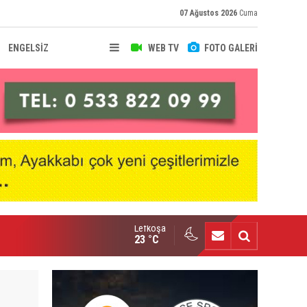
07 Ağustos 2026
Cuma
ENGELSİZ
WEB TV
FOTO GALERİ
Lefkoşa
nçlik Gücü kampa girdi
23 °C