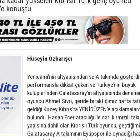
na kadar yükselen Kıbrıslı Türk genç oyuncu
’e konuştu
Hüseyin Özbarışcı
Yenicami’nin altyapısından ve A takımda gösterdi
performansla dikkat çeken ve Türkiye’nin büyük
kulüplerinden Galatasaray’ın altyapısında denen
oyuncu Ahmet Sivri, geride bıraktığımız hafta tatil
geldiği Kuzey Kıbrıs’ta YENİDÜZEN’e açıklamalar
bulundu. Hasan Ecer aracılığı ile sarı kırmızılı tak
yapısına dahil olan Kıbrıslı Türk oyuncu, geçtiğim
Galatasaray A takımının Eyüpspor ile oynadığı haz