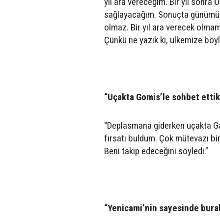
yıl ara vereceğim. Bir yıl sonra
sağlayacağım. Sonuçta günümüzde
olmaz. Bir yıl ara verecek olma
Çünkü ne yazık ki, ülkemize böy
“Uçakta Gomis’le sohbet ettik
“Deplasmana giderken uçakta Ga
fırsatı buldum. Çok mütevazı bir 
Beni takip edeceğini söyledi.”
“Yenicami’nin sayesinde bura