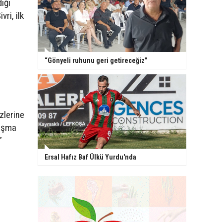
ığı
ri, ilk
“Gönyeli ruhunu geri getireceğiz”
zlerine
lışma
”
Ersal Hafız Baf Ülkü Yurdu'nda