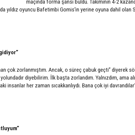
maçında forma şansı buldu. Takımının 4-2 kazand
a yıldız oyuncu Bafetimbi Gomis’in yerine oyuna dahil olan Siv
gidiyor”
man çok zorlanmıştım. Ancak, o süreç çabuk geçti” diyerek sö
 yolundadır diyebilirim. İlk başta zorlandım. Yalnızdım, ama a
ki insanlar her zaman sıcakkanlıydı. Bana çok iyi davrandılar
utluyum”