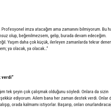
r. Profesyonel imza atacağım ama zamanını bilmiyorum. Bu h
lumsuz olup, beğenilmezsem, gelip, burada devam edeceğim.
il. Yaşım daha çok küçük, ilerleyen zamanlarda tekrar den
cem; ya olacak, ya olacak…”
 verdi”
m tek şeyin çok çalışmak olduğunu söyledi. Onlara da sizin
 teşekkür ediyorum. Ailem bana her zaman destek verdi. Onlar 
ışıp, orada kalmamı istiyorlar. Başarıp, onları onurlandıraca