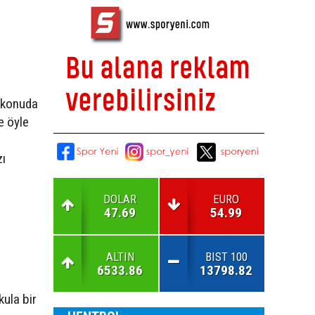
u konuda
e öyle
zı
DOLAR
EURO
47.69
54.99
ALTIN
BIST 100
6533.86
13798.82
ula bir