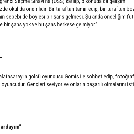
 Öğrenci Seçme Sınavı’na (ÖSS) katılıp, o konuda da gelişim
 okul da önemlidir. Bir taraftan tamir edip, bir taraftan b
mın sebebi de böylesi bir şans gelmesi. Şu anda önceliğim fut
le bir şans yok ve bu şans herkese gelmiyor.”
”
latasaray’ın golcü oyuncusu Gomis ile sohbet edip, fotoğra
oyuncudur. Gençleri seviyor ve onların başarılı olmalarını isti
lardayım”