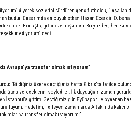
iyorum” diyerek sözlerini sürdüren genç futbolcu, “İnşallah d
aten budur. Başarımda en büyük etken Hasan Ecer’dir. O, bana
ntı kurduk. Konuştu, gittim ve başardım. Bu yüzden, her zam
teşekkür ediyorum” dedi.
S
da Avrupa’ya transfer olmak istiyorum”
ürdü: “Bildiğiniz üzere geçtiğimiz hafta Kıbrıs’ta tatilde bul
da şans vereceklerini söylediler. İlk duyduğum zaman gururl
den İstanbul’a gittim. Geçtiğimiz gün Eyüpspor ile oynanan haz
ururluyum. Hedefim, ilerleyen zamanlarda A takımda kalıcı ol
akımlarına transfer olmak istiyorum.”