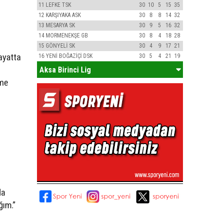
11
LEFKE TSK
30
10
5
15
35
12
KARŞIYAKA ASK
30
8
8
14
32
13
MESARYA SK
30
9
5
16
32
14
MORMENEKŞE GB
30
8
4
18
28
15
GÖNYELİ SK
30
4
9
17
21
ayatta
16
YENİ BOĞAZİÇİ DSK
30
5
4
21
19
Aksa Birinci Lig
eme
da
ğım.”