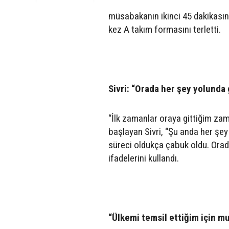
müsabakanın ikinci 45 dakikasınd
kez A takım formasını terletti.
Sivri: “Orada her şey yolunda 
“İlk zamanlar oraya gittiğim za
başlayan Sivri, “Şu anda her şey
süreci oldukça çabuk oldu. Orada
ifadelerini kullandı.
“Ülkemi temsil ettiğim için m