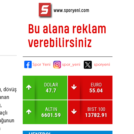
DOLAR
EURO
ı, dövüş
47.7
55.04
anan
,
ALTIN
BIST 100
açlı
6601.59
13782.91
duğunun
n