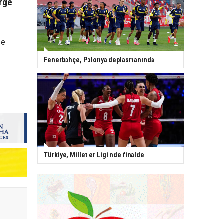
orge
de
Fenerbahçe, Polonya deplasmanında
Türkiye, Milletler Ligi'nde finalde