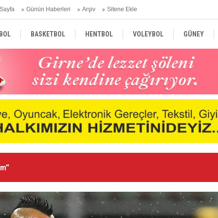
Sayfa
Günün Haberleri
Arşiv
Sitene Ekle
BOL
BASKETBOL
HENTBOL
VOLEYBOL
GÜNEY
TÜRKİYE
AVRUPA
DÜNYA
Ka