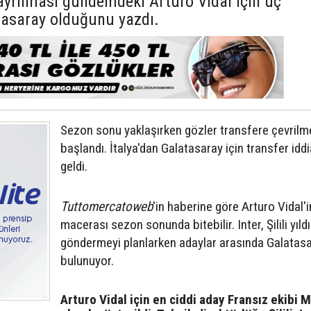
n ayrılması gündemdeki Arturo Vidal için üç
tasaray olduğunu yazdı.
Sezon sonu yaklaşırken gözler transfere çevrilm
başlandı. İtalya'dan Galatasaray için transfer iddi
geldi.
Tuttomercatoweb
'in haberine göre Arturo Vidal'i
macerası sezon sonunda bitebilir. Inter, Şilili yıldı
göndermeyi planlarken adaylar arasında Galatas
bulunuyor.
Arturo Vidal için en ciddi aday Fransız ekibi M