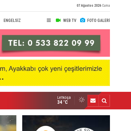
07 Ağustos 2026
Cuma
ENGELSİZ
WEB TV
FOTO GALERİ
Lefkoşa
raoğlanoğlu şampiyonluğunu kutladı
34 °C