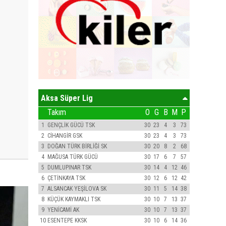
Aksa Süper Lig
Takım
O
G
B
M
P
1
GENÇLİK GÜCÜ TSK
30
23
4
3
73
2
CİHANGİR GSK
30
23
4
3
73
3
DOĞAN TÜRK BİRLİĞİ SK
30
20
8
2
68
4
MAĞUSA TÜRK GÜCÜ
30
17
6
7
57
5
DUMLUPINAR TSK
30
14
4
12
46
6
ÇETİNKAYA TSK
30
12
6
12
42
7
ALSANCAK YEŞİLOVA SK
30
11
5
14
38
8
KÜÇÜK KAYMAKLI TSK
30
10
7
13
37
9
YENİCAMİ AK
30
10
7
13
37
10
ESENTEPE KKSK
30
10
6
14
36