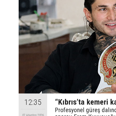
“Kıbrıs’ta kemeri 
12:35
Profesyonel güreş dalın
07 Ağustos 2026