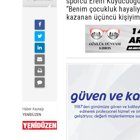
sporcu Erem Kuyucuoğull
“Benim çocukluk hayaliy
kazanan üçüncü kişiyim”
Haber Kaynağı
YENİDÜZEN