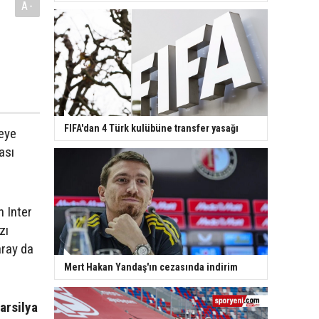
A-
FIFA'dan 4 Türk kulübüne transfer yasağı
eye
ası
n Inter
zı
aray da
Mert Hakan Yandaş'ın cezasında indirim
arsilya