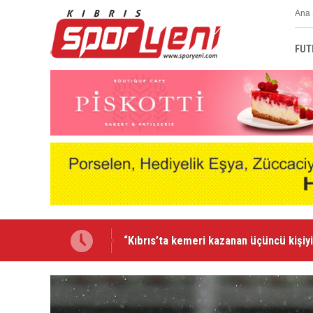
Ana 
FUT
Lefkoşa’da ralli heyecanı yaşanacak