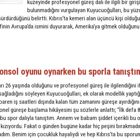
kuzeyinde profesyonel güreş dalı ile ilgili bir giri
bulunmadığını vurgulayan Kuyucuoğulları, bu yü
ürdürdüğünü belirtti. Kıbrıs’ta kemeri alan üçüncü kişi olduğ
finin Avrupa’da ismini duyurarak, Amerika’ya gitmek olduğunu
konsol oyunu oynarken bu sporla tanıştı
 26 yaşında olduğunu ve profesyonel güreş ile ilgilendiğini 
 sağladığını söyleyen Kuyucuoğulları, ek olarak modellik yaptığ
tibaren iş saatleri dışında kalan tüm zamanını güreşe ayırdığını
nel güreşe başlama hikâyesini şu sözlerle anlattı; “İlk defa 
u spor dalıyla tanıştım. Annem ve babam şiddet içerikli bu 
 kızıyordu. Fakat o günden bugüne kadar hiç peşini bırakmad
dım. Benim için çocukluk hayaliydi ve hep Kıbrıs’ta bu sporu