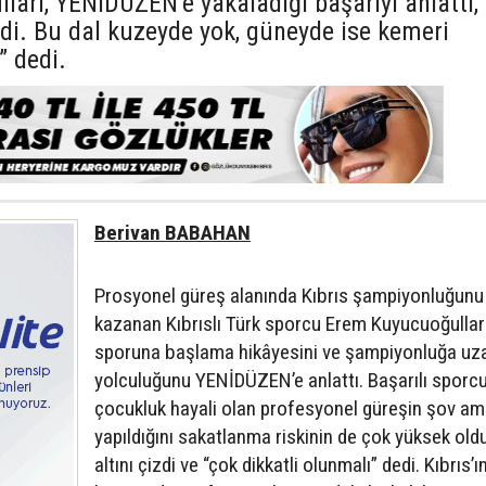
arı, YENİDÜZEN’e yakaladığı başarıyı anlattı,
di. Bu dal kuzeyde yok, güneyde ise kemeri
 dedi.
Berivan BABAHAN
Prosyonel güreş alanında Kıbrıs şampiyonluğunu
kazanan Kıbrıslı Türk sporcu Erem Kuyucuoğullar
sporuna başlama hikâyesini ve şampiyonluğa uz
yolculuğunu YENİDÜZEN’e anlattı. Başarılı sporcu
çocukluk hayali olan profesyonel güreşin şov am
yapıldığını sakatlanma riskinin de çok yüksek ol
altını çizdi ve “çok dikkatli olunmalı” dedi. Kıbrıs’ı