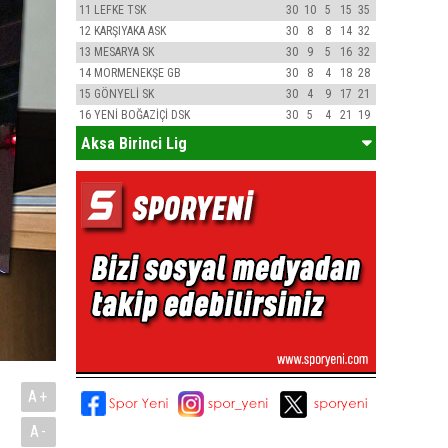
11
LEFKE TSK
30
10
5
15
35
12
KARŞIYAKA ASK
30
8
8
14
32
13
MESARYA SK
30
9
5
16
32
14
MORMENEKŞE GB
30
8
4
18
28
15
GÖNYELİ SK
30
4
9
17
21
16
YENİ BOĞAZİÇİ DSK
30
5
4
21
19
Aksa Birinci Lig
A+
A-