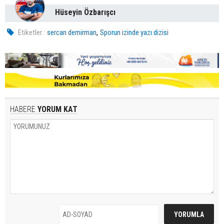
Hüseyin Özbarışcı
,
Etiketler :
sercan demirman
Sporun izinde yazı dizisi
HABERE
YORUM KAT