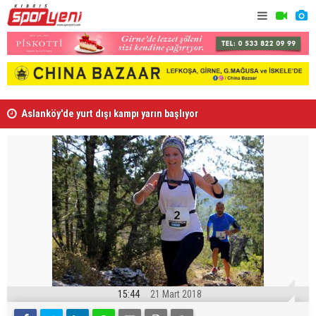
Aslanköy'de yurt dışı kampı yarın başlıyor
Gollü maçl
15:44
21 Mart 2018