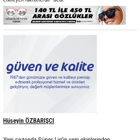
Hüseyin ÖZBARIŞCI
Yeni sezonda Süper Lig’in yeni ekiplerinden