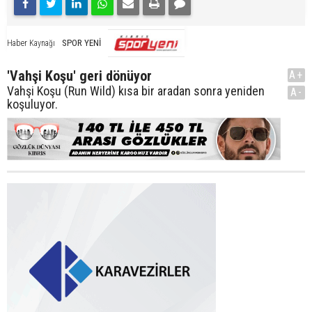
SPOR YENİ
Haber Kaynağı
'Vahşi Koşu' geri dönüyor
A+
Vahşi Koşu (Run Wild) kısa bir aradan sonra yeniden
A-
koşuluyor.