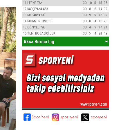
11
LEFKE TSK
30
10
5
15
35
12
KARŞIYAKA ASK
30
8
8
14
32
13
MESARYA SK
30
9
5
16
32
14
MORMENEKŞE GB
30
8
4
18
28
15
GÖNYELİ SK
30
4
9
17
21
16
YENİ BOĞAZİÇİ DSK
30
5
4
21
19
Aksa Birinci Lig