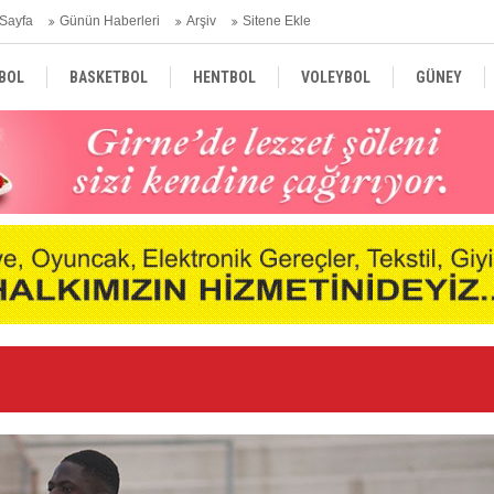
Sayfa
Günün Haberleri
Arşiv
Sitene Ekle
BOL
BASKETBOL
HENTBOL
VOLEYBOL
GÜNEY
TÜRKİYE
AVRUPA
DÜNYA
i
Ge