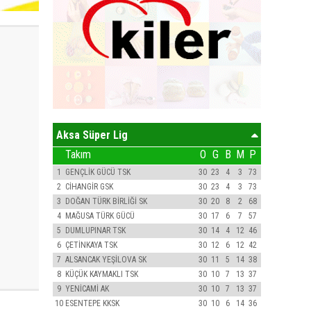
Aksa Süper Lig
Takım
O
G
B
M
P
1
GENÇLİK GÜCÜ TSK
30
23
4
3
73
2
CİHANGİR GSK
30
23
4
3
73
3
DOĞAN TÜRK BİRLİĞİ SK
30
20
8
2
68
4
MAĞUSA TÜRK GÜCÜ
30
17
6
7
57
5
DUMLUPINAR TSK
30
14
4
12
46
6
ÇETİNKAYA TSK
30
12
6
12
42
7
ALSANCAK YEŞİLOVA SK
30
11
5
14
38
8
KÜÇÜK KAYMAKLI TSK
30
10
7
13
37
9
YENİCAMİ AK
30
10
7
13
37
10
ESENTEPE KKSK
30
10
6
14
36