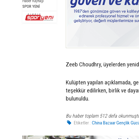
Haber Kaynağı
SPOR YENİ
Zeeb Choudhry, üyelerden yenid
Kulüpten yapılan açıklamada, gen
teşekkür edilirken, birlik ve da
bulunuldu.
Bu haber toplam 512 defa okunmuşt
Etiketler :
China Bazaar Gençlik Güc