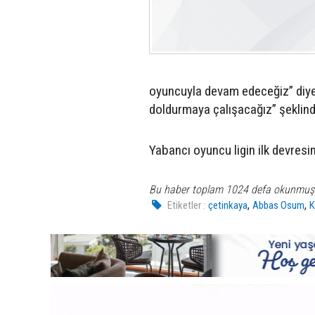
oyuncuyla devam edeceğiz” diyen
doldurmaya çalışacağız” şeklin
Yabancı oyuncu ligin ilk devresin
Bu haber toplam 1024 defa okunmuş
,
,
Etiketler :
çetinkaya
Abbas Osum
K