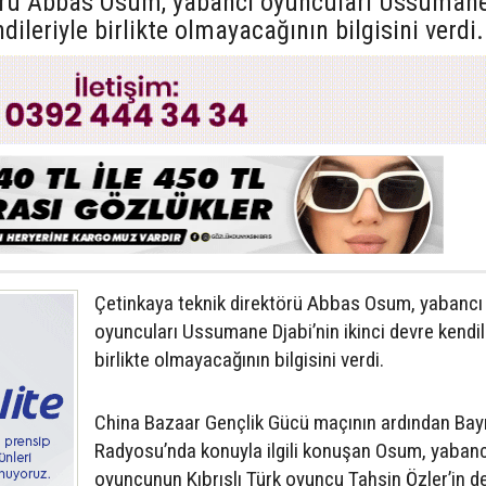
törü Abbas Osum, yabancı oyuncuları Ussuman
ndileriyle birlikte olmayacağının bilgisini verdi.
Çetinkaya teknik direktörü Abbas Osum, yabancı
oyuncuları Ussumane Djabi’nin ikinci devre kendil
birlikte olmayacağının bilgisini verdi.
China Bazaar Gençlik Gücü maçının ardından Bay
Radyosu’nda konuyla ilgili konuşan Osum, yabanc
oyuncunun Kıbrıslı Türk oyuncu Tahsin Özler’in d