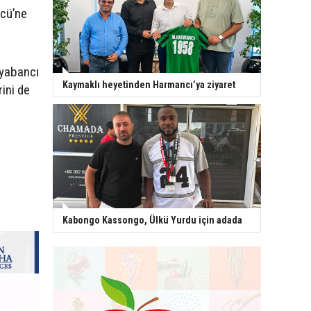
ücü’ne
r yabancı
Kaymaklı heyetinden Harmancı’ya ziyaret
ini de
Kabongo Kassongo, Ülkü Yurdu için adada