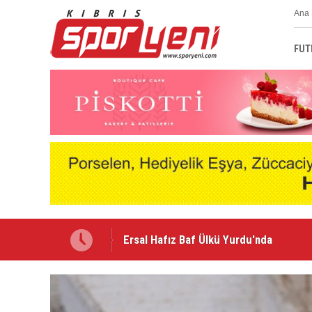
Ana 
FUT
Kulüpler Birliği'nde Redif Nurel dönem