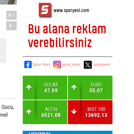
A+
A-
DOLAR
EURO
47.59
55.07
k Gücü,
ALTIN
BIST 100
enel
6521.08
13692.13