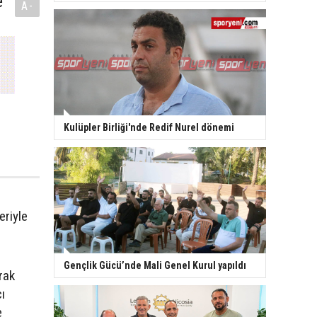
e
A-
Kulüpler Birliği'nde Redif Nurel dönemi
eriyle
Gençlik Gücü’nde Mali Genel Kurul yapıldı
rak
ı
e