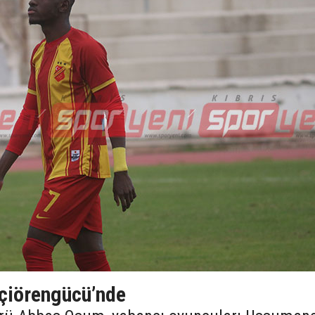
çiörengücü’nde