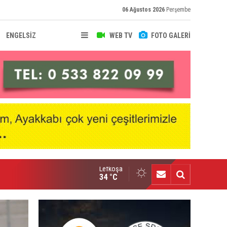
06 Ağustos 2026
Perşembe
ENGELSİZ
WEB TV
FOTO GALERİ
Lefkoşa
nçlik Gücü’nde Mali Genel Kurul yapıldı
34 °C