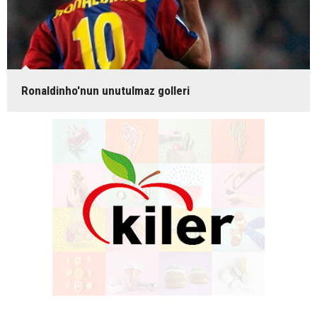
Ronaldinho'nun unutulmaz golleri