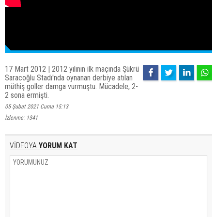
17 Mart 2012 | 2012 yılının ilk maçında Şükrü
Saracoğlu Stadı'nda oynanan derbiye atılan
müthiş goller damga vurmuştu. Mücadele, 2-
2 sona ermişti.
05 Şubat 2021 Cuma 15:13
İzlenme: 1341
VİDEOYA
YORUM KAT