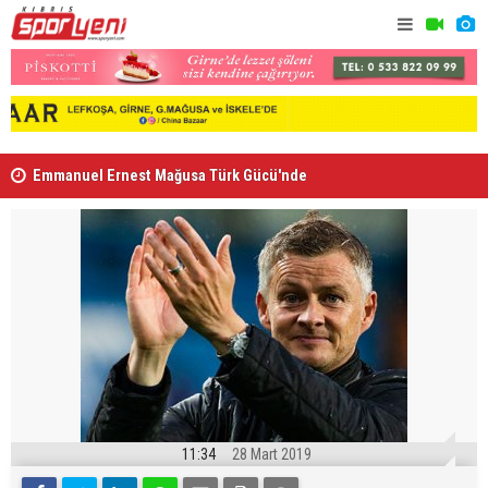
Emmanuel Ernest Mağusa Türk Gücü'nde
Nehir Deniz
11:34
28 Mart 2019