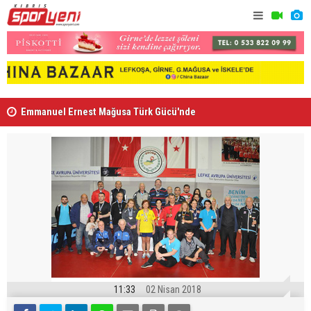
Emmanuel Ernest Mağusa Türk Gücü'nde
Nehir Deniz
11:33
02 Nisan 2018