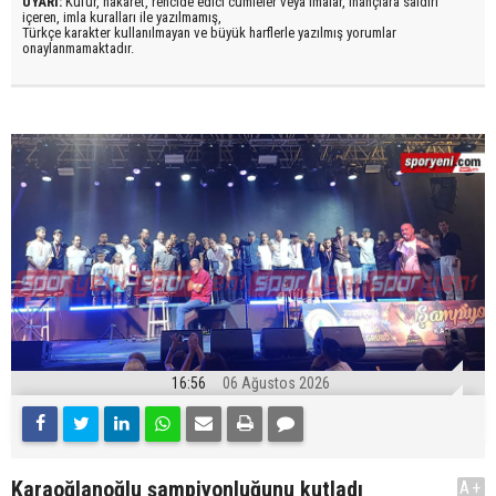
UYARI:
Küfür, hakaret, rencide edici cümleler veya imalar, inançlara saldırı
içeren, imla kuralları ile yazılmamış,
Türkçe karakter kullanılmayan ve büyük harflerle yazılmış yorumlar
onaylanmamaktadır.
16:56
06 Ağustos 2026
Karaoğlanoğlu şampiyonluğunu kutladı
A+