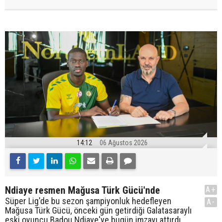
14:12
06 Ağustos 2026
Ndiaye resmen Mağusa Türk Gücü'nde
A+
Süper Lig'de bu sezon şampiyonluk hedefleyen
A-
Mağusa Türk Gücü, önceki gün getirdiği Galatasaraylı
eski oyuncu Badou Ndiaye'ye bugün imzayı attırdı.