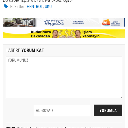
Bu haber toplam 870 defa okunmuştur
,
Etiketler :
HENTBOL
UKÜ
HABERE
YORUM KAT