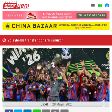
Voleybolda transfer dönemi sürüyor
Gençlik Gü
09:41
28 Mayıs 2026