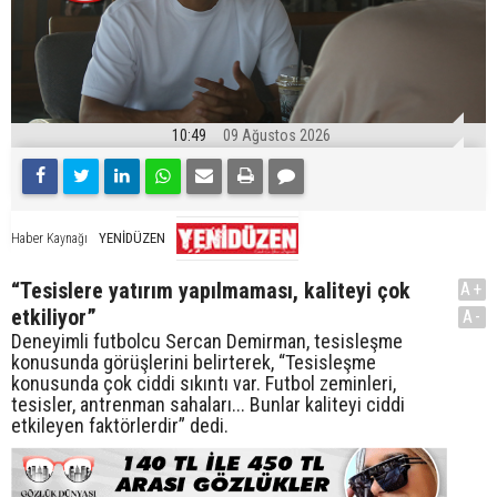
10:49
09 Ağustos 2026
YENİDÜZEN
Haber Kaynağı
“Tesislere yatırım yapılmaması, kaliteyi çok
A+
etkiliyor”
A-
Deneyimli futbolcu Sercan Demirman, tesisleşme
konusunda görüşlerini belirterek, “Tesisleşme
konusunda çok ciddi sıkıntı var. Futbol zeminleri,
tesisler, antrenman sahaları... Bunlar kaliteyi ciddi
etkileyen faktörlerdir” dedi.