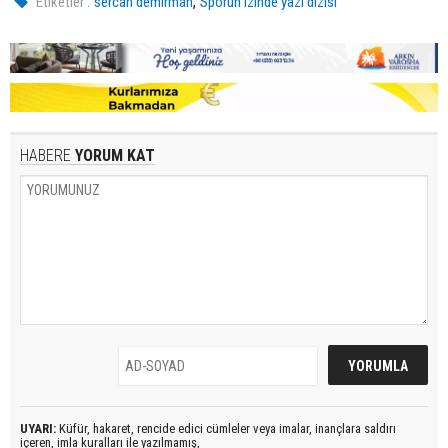
,
Etiketler :
sercan demirman
Sporun izinde yazı dizisi
HABERE
YORUM KAT
UYARI:
Küfür, hakaret, rencide edici cümleler veya imalar, inançlara saldırı
içeren, imla kuralları ile yazılmamış,