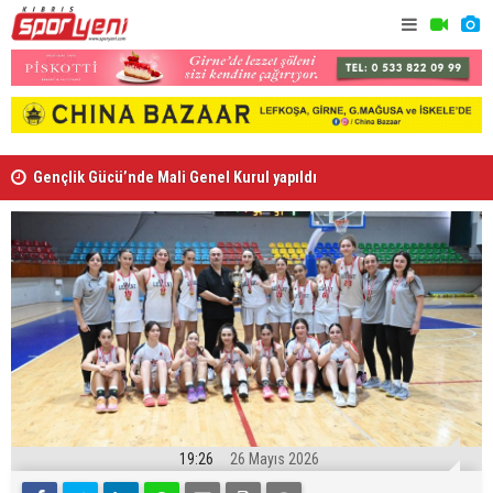
Gençlik Gücü’nde Mali Genel Kurul yapıldı
Kaymaklı h
19:26
26 Mayıs 2026