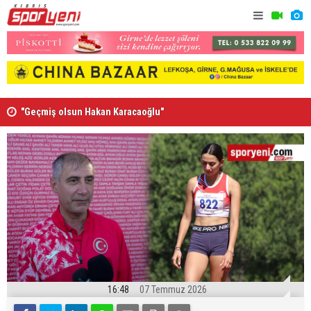
”
"Geçmiş olsun Hakan Karacaoğlu"
Lionel Mes
16:48
07 Temmuz 2026