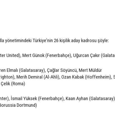
a yönetimindeki Türkiye'nin 26 kişilik aday kadrosu şöyle:
ter United), Mert Günok (Fenerbahçe), Uğurcan Çakır (Galata
S
ren Elmalı (Galatasaray), Çağlar Söyüncü, Mert Müldür
righton), Merih Demiral (Al-Ahli), Ozan Kabak (Hoffenheim),
 Çelik (Roma)
ter), İsmail Yüksek (Fenerbahçe), Kaan Ayhan (Galatasaray)
(Borussia Dortmund)