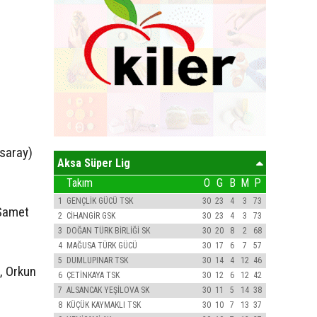
saray)
Aksa Süper Lig
Takım
O
G
B
M
P
1
GENÇLİK GÜCÜ TSK
30
23
4
3
73
 Samet
2
CİHANGİR GSK
30
23
4
3
73
3
DOĞAN TÜRK BİRLİĞİ SK
30
20
8
2
68
4
MAĞUSA TÜRK GÜCÜ
30
17
6
7
57
5
DUMLUPINAR TSK
30
14
4
12
46
, Orkun
6
ÇETİNKAYA TSK
30
12
6
12
42
7
ALSANCAK YEŞİLOVA SK
30
11
5
14
38
8
KÜÇÜK KAYMAKLI TSK
30
10
7
13
37