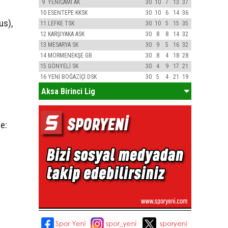
9
YENİCAMİ AK
30
10
7
13
37
10
ESENTEPE KKSK
30
10
6
14
36
us),
11
LEFKE TSK
30
10
5
15
35
12
KARŞIYAKA ASK
30
8
8
14
32
13
MESARYA SK
30
9
5
16
32
14
MORMENEKŞE GB
30
8
4
18
28
15
GÖNYELİ SK
30
4
9
17
21
16
YENİ BOĞAZİÇİ DSK
30
5
4
21
19
Aksa Birinci Lig
e: