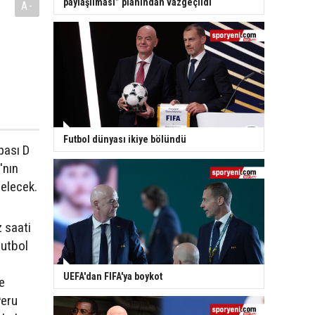
paylaşılması” planından vazgeçildi
A-
Futbol dünyası ikiye bölündü
pası D
'nın
gelecek.
 saati
Futbol
UEFA'dan FIFA'ya boykot
e
Peru