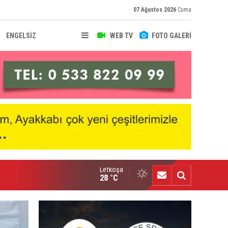
07 Ağustos 2026
Cuma
ENGELSİZ
WEB TV
FOTO GALERİ
Lefkoşa
nçlik Gücü kampa girdi
28 °C