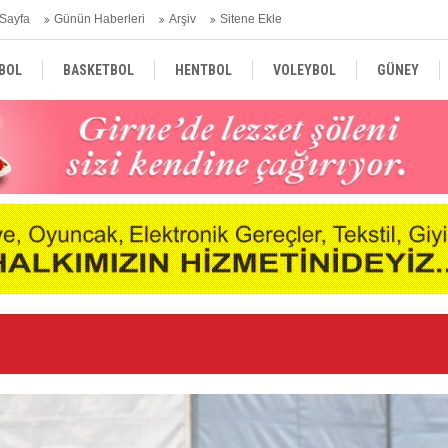
Sayfa
Günün Haberleri
Arşiv
Sitene Ekle
BOL
BASKETBOL
HENTBOL
VOLEYBOL
GÜNEY
TÜRKİYE
AVRUPA
DÜNYA
Ge