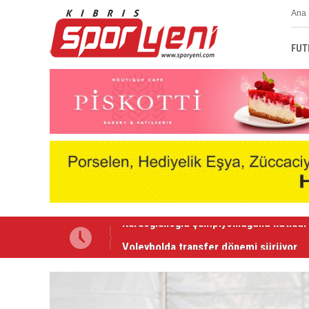
Ana 
FUT
Voleybolda transfer dönemi sürüyor