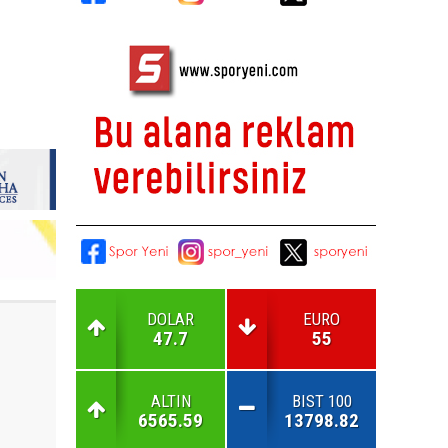
DOLAR
EURO
47.7
55
ALTIN
BIST 100
6565.59
13798.82