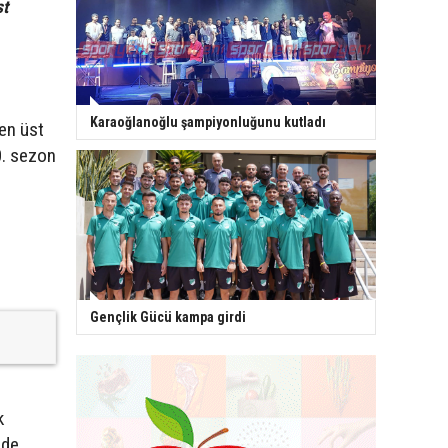
st
Karaoğlanoğlu şampiyonluğunu kutladı
 en üst
0. sezon
Gençlik Gücü kampa girdi
k
ide