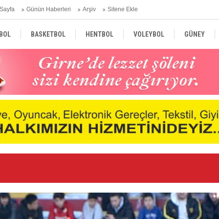
Sayfa
Günün Haberleri
Arşiv
Sitene Ekle
BOL
BASKETBOL
HENTBOL
VOLEYBOL
GÜNEY
TÜRKİYE
AVRUPA
DÜNYA
nde
Ne