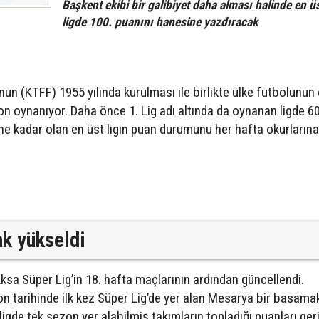
Başkent ekibi bir galibiyet daha alması halinde en ü
ligde 100. puanını hanesine yazdıracak
un (KTFF) 1955 yılında kurulması ile birlikte ülke futbolunun
ezon oynanıyor. Daha önce 1. Lig adı altında da oynanan ligde 6
 kadar olan en üst ligin puan durumunu her hafta okurlarına
k yükseldi
a Süper Lig’in 18. hafta maçlarının ardından güncellendi.
 tarihinde ilk kez Süper Lig’de yer alan Mesarya bir basama
ligde tek sezon yer alabilmiş takımların topladığı puanları ger