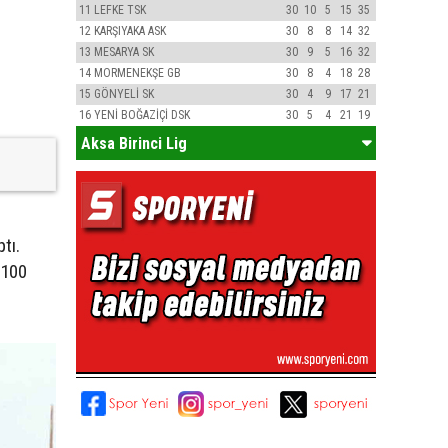
11
LEFKE TSK
30
10
5
15
35
12
KARŞIYAKA ASK
30
8
8
14
32
13
MESARYA SK
30
9
5
16
32
14
MORMENEKŞE GB
30
8
4
18
28
15
GÖNYELİ SK
30
4
9
17
21
16
YENİ BOĞAZİÇİ DSK
30
5
4
21
19
Aksa Birinci Lig
tı.
 100