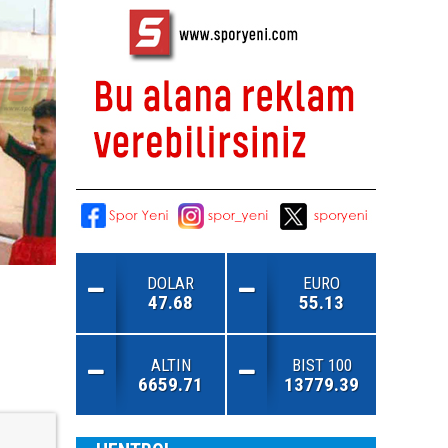
DOLAR
EURO
47.68
55.13
ALTIN
BIST 100
6659.71
13779.39