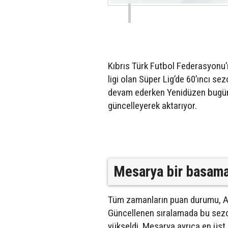
Kıbrıs Türk Futbol Federasyonu’n
ligi olan Süper Lig’de 60’ıncı s
devam ederken Yenidüzen bugüne
güncelleyerek aktarıyor.
Mesarya bir basama
Tüm zamanların puan durumu, Aks
Güncellenen sıralamada bu sezon
yükseldi. Mesarya ayrıca en üst 