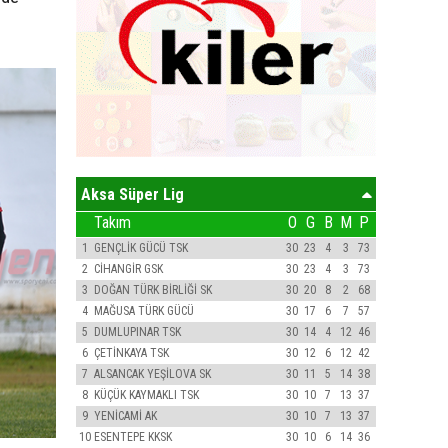
Aksa Süper Lig
Takım
O
G
B
M
P
1
GENÇLİK GÜCÜ TSK
30
23
4
3
73
2
CİHANGİR GSK
30
23
4
3
73
3
DOĞAN TÜRK BİRLİĞİ SK
30
20
8
2
68
4
MAĞUSA TÜRK GÜCÜ
30
17
6
7
57
5
DUMLUPINAR TSK
30
14
4
12
46
6
ÇETİNKAYA TSK
30
12
6
12
42
7
ALSANCAK YEŞİLOVA SK
30
11
5
14
38
8
KÜÇÜK KAYMAKLI TSK
30
10
7
13
37
9
YENİCAMİ AK
30
10
7
13
37
10
ESENTEPE KKSK
30
10
6
14
36