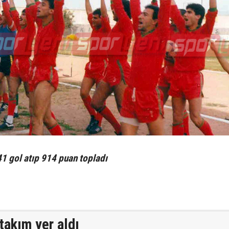
1 gol atıp 914 puan topladı
takım yer aldı