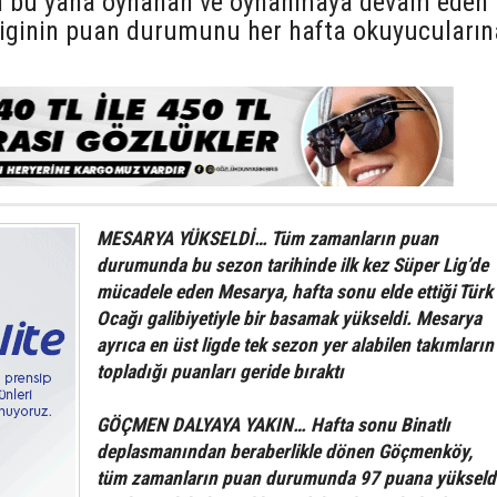
an bu yana oynanan ve oynanmaya devam eden
liginin puan durumunu her hafta okuyucuların
MESARYA YÜKSELDİ… Tüm zamanların puan
durumunda bu sezon tarihinde ilk kez Süper Lig’de
mücadele eden Mesarya, hafta sonu elde ettiği Türk
Ocağı galibiyetiyle bir basamak yükseldi. Mesarya
ayrıca en üst ligde tek sezon yer alabilen takımların
topladığı puanları geride bıraktı
GÖÇMEN DALYAYA YAKIN… Hafta sonu Binatlı
deplasmanından beraberlikle dönen Göçmenköy,
tüm zamanların puan durumunda 97 puana yükseld