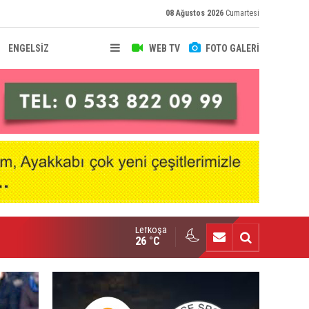
08 Ağustos 2026
Cumartesi
ENGELSİZ
WEB TV
FOTO GALERİ
Lefkoşa
hir Deniz, Türkiye ikincisi
26 °C