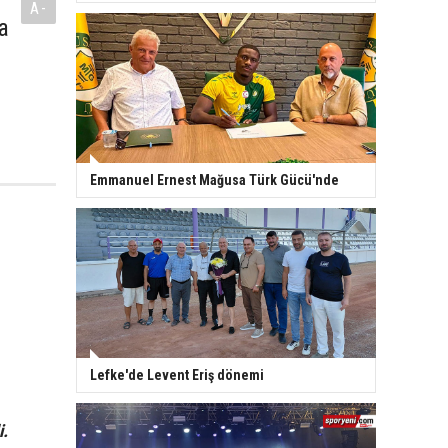
A-
a
Emmanuel Ernest Mağusa Türk Gücü'nde
Lefke'de Levent Eriş dönemi
i.