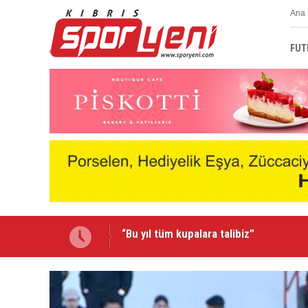
Ana 
FUT
Emmanuel Ernest Mağusa Türk Gücü'