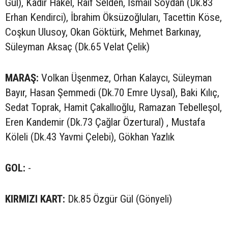
Gül), Kadir Hakel, Raif Selden, İsmail Soydan (Dk.83
Erhan Kendirci), İbrahim Öksüzoğluları, Tacettin Köse,
Coşkun Ulusoy, Okan Göktürk, Mehmet Barkınay,
Süleyman Aksaç (Dk.65 Velat Çelik)
MARAŞ:
Volkan Üşenmez, Orhan Kalaycı, Süleyman
Bayır, Hasan Şemmedi (Dk.70 Emre Uysal), Baki Kılıç,
Sedat Toprak, Hamit Çakallıoğlu, Ramazan Tebelleşol,
Eren Kandemir (Dk.73 Çağlar Özertural) , Mustafa
Köleli (Dk.43 Yavmi Çelebi), Gökhan Yazlık
GOL:
-
KIRMIZI KART:
Dk.85 Özgür Gül (Gönyeli)