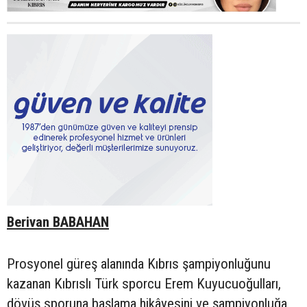
Berivan BABAHAN
Prosyonel güreş alanında Kıbrıs şampiyonluğunu
kazanan Kıbrıslı Türk sporcu Erem Kuyucuoğulları,
dövüş sporuna başlama hikâyesini ve şampiyonluğa