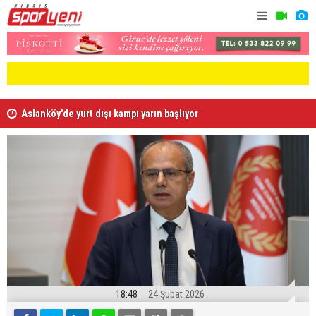
Aslanköy'de yurt dışı kampı yarın başlıyor
Gollü maçl
18:48
24 Şubat 2026