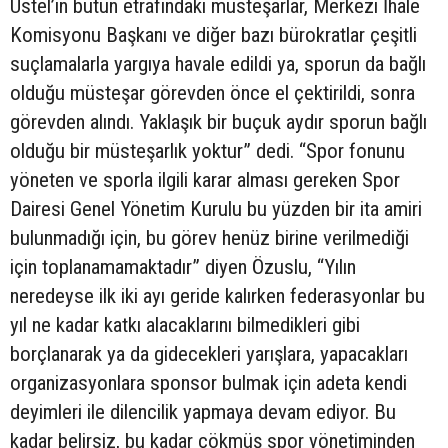
Üstel’in bütün etrafındaki müsteşarlar, Merkezi İhale
Komisyonu Başkanı ve diğer bazı bürokratlar çeşitli
suçlamalarla yargıya havale edildi ya, sporun da bağlı
olduğu müsteşar görevden önce el çektirildi, sonra
görevden alındı. Yaklaşık bir buçuk aydır sporun bağlı
olduğu bir müsteşarlık yoktur” dedi. “Spor fonunu
yöneten ve sporla ilgili karar alması gereken Spor
Dairesi Genel Yönetim Kurulu bu yüzden bir ita amiri
bulunmadığı için, bu görev henüz birine verilmediği
için toplanamamaktadır” diyen Özuslu, “Yılın
neredeyse ilk iki ayı geride kalırken federasyonlar bu
yıl ne kadar katkı alacaklarını bilmedikleri gibi
borçlanarak ya da gidecekleri yarışlara, yapacakları
organizasyonlara sponsor bulmak için adeta kendi
deyimleri ile dilencilik yapmaya devam ediyor. Bu
kadar belirsiz, bu kadar çökmüş spor yönetiminden