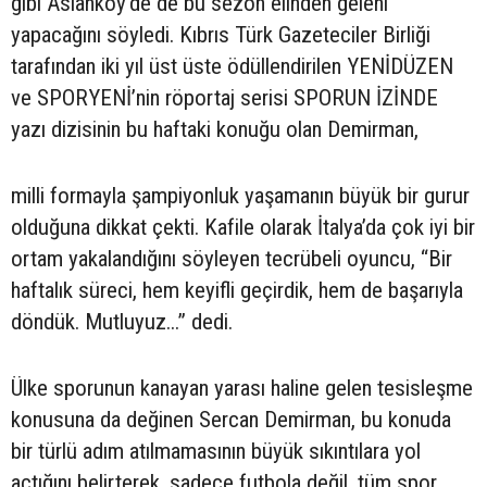
gibi Aslanköy’de de bu sezon elinden geleni
yapacağını söyledi. Kıbrıs Türk Gazeteciler Birliği
tarafından iki yıl üst üste ödüllendirilen YENİDÜZEN
ve SPORYENİ’nin röportaj serisi SPORUN İZİNDE
yazı dizisinin bu haftaki konuğu olan Demirman,
milli formayla şampiyonluk yaşamanın büyük bir gurur
olduğuna dikkat çekti. Kafile olarak İtalya’da çok iyi bir
ortam yakalandığını söyleyen tecrübeli oyuncu, “Bir
haftalık süreci, hem keyifli geçirdik, hem de başarıyla
döndük. Mutluyuz...” dedi.
Ülke sporunun kanayan yarası haline gelen tesisleşme
konusuna da değinen Sercan Demirman, bu konuda
bir türlü adım atılmamasının büyük sıkıntılara yol
açtığını belirterek, sadece futbola değil, tüm spor