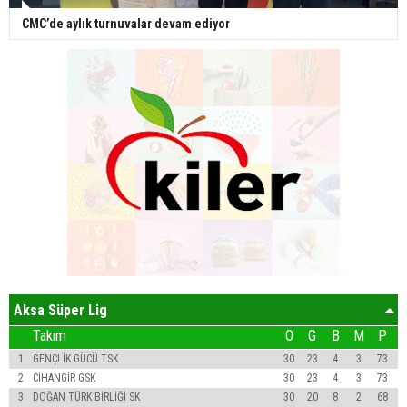
CMC’de aylık turnuvalar devam ediyor
Aksa Süper Lig
Takım
O
G
B
M
P
1
GENÇLİK GÜCÜ TSK
30
23
4
3
73
2
CİHANGİR GSK
30
23
4
3
73
3
DOĞAN TÜRK BİRLİĞİ SK
30
20
8
2
68