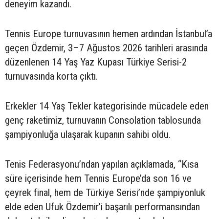
deneyim kazandı.
Tennis Europe turnuvasının hemen ardından İstanbul’a
geçen Özdemir, 3–7 Ağustos 2026 tarihleri arasında
düzenlenen 14 Yaş Yaz Kupası Türkiye Serisi-2
turnuvasında korta çıktı.
Erkekler 14 Yaş Tekler kategorisinde mücadele eden
genç raketimiz, turnuvanın Consolation tablosunda
şampiyonluğa ulaşarak kupanın sahibi oldu.
Tenis Federasyonu’ndan yapılan açıklamada, “Kısa
süre içerisinde hem Tennis Europe’da son 16 ve
çeyrek final, hem de Türkiye Serisi’nde şampiyonluk
elde eden Ufuk Özdemir’i başarılı performansından