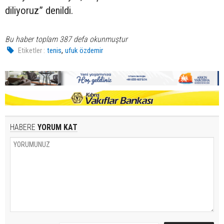
diliyoruz” denildi.
Bu haber toplam 387 defa okunmuştur
,
Etiketler :
tenis
ufuk özdemir
HABERE
YORUM KAT