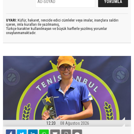
UYARI:
Küfür, hakaret, rencide edici cümleler veya imalar, inançlara saldırı
içeren, imla kuralları ile yazılmamış,
Türkçe karakter kullanılmayan ve büyük harflerle yazılmış yorumlar
onaylanmamaktadır.
12:20
08 Ağustos 2026