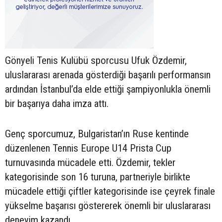
Gönyeli Tenis Kulübü sporcusu Ufuk Özdemir,
uluslararası arenada gösterdiği başarılı performansın
ardından İstanbul’da elde ettiği şampiyonlukla önemli
bir başarıya daha imza attı.
Genç sporcumuz, Bulgaristan’ın Ruse kentinde
düzenlenen Tennis Europe U14 Prista Cup
turnuvasında mücadele etti. Özdemir, tekler
kategorisinde son 16 turuna, partneriyle birlikte
mücadele ettiği çiftler kategorisinde ise çeyrek finale
yükselme başarısı göstererek önemli bir uluslararası
deneyim kazandı.