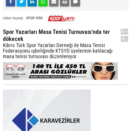
SPOR YENİ
Haber Kaynağı
Spor Yazarları Masa Tenisi Turnuvası'nda ter
A+
dökecek
A-
Kıbrıs Türk Spor Yazarları Derneği ile Masa Tenisi
Federasyonu işbirliğinde KTSYD üyelerinin katılacağı
masa tenisi turnuvası düzenleniyor.