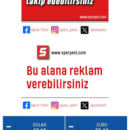
DOLAR
EURO