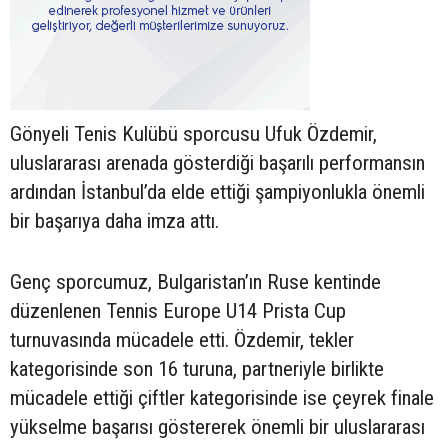
Gönyeli Tenis Kulübü sporcusu Ufuk Özdemir,
uluslararası arenada gösterdiği başarılı performansın
ardından İstanbul’da elde ettiği şampiyonlukla önemli
bir başarıya daha imza attı.
Genç sporcumuz, Bulgaristan’ın Ruse kentinde
düzenlenen Tennis Europe U14 Prista Cup
turnuvasında mücadele etti. Özdemir, tekler
kategorisinde son 16 turuna, partneriyle birlikte
mücadele ettiği çiftler kategorisinde ise çeyrek finale
yükselme başarısı göstererek önemli bir uluslararası