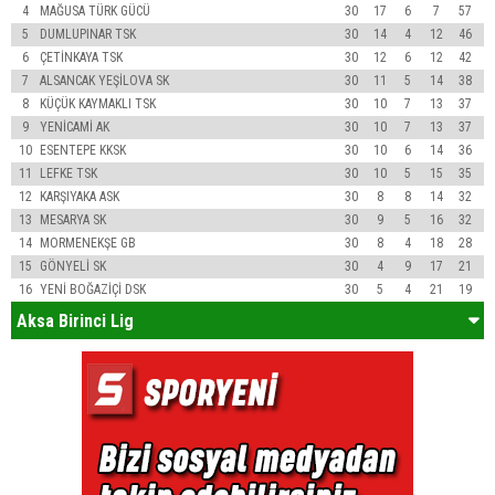
4
MAĞUSA TÜRK GÜCÜ
30
17
6
7
57
5
DUMLUPINAR TSK
30
14
4
12
46
6
ÇETİNKAYA TSK
30
12
6
12
42
7
ALSANCAK YEŞİLOVA SK
30
11
5
14
38
8
KÜÇÜK KAYMAKLI TSK
30
10
7
13
37
9
YENİCAMİ AK
30
10
7
13
37
10
ESENTEPE KKSK
30
10
6
14
36
11
LEFKE TSK
30
10
5
15
35
12
KARŞIYAKA ASK
30
8
8
14
32
13
MESARYA SK
30
9
5
16
32
14
MORMENEKŞE GB
30
8
4
18
28
15
GÖNYELİ SK
30
4
9
17
21
16
YENİ BOĞAZİÇİ DSK
30
5
4
21
19
Aksa Birinci Lig