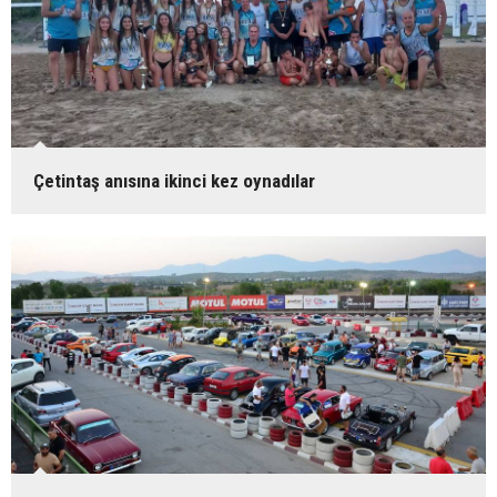
Çetintaş anısına ikinci kez oynadılar