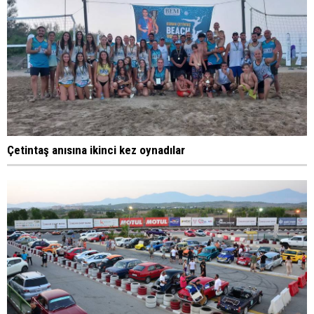
Çetintaş anısına ikinci kez oynadılar