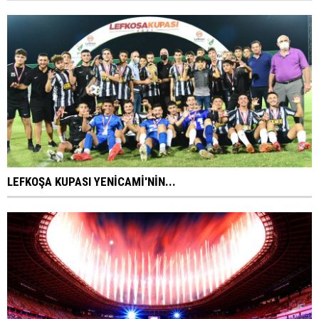
LEFKOŞA KUPASI YENİCAMİ'NİN...