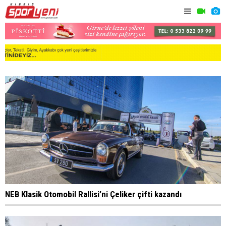
NEB Klasik Otomobil Rallisi’ni Çeliker çifti kazandı