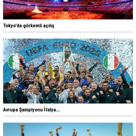
Tokyo'da görkemli açılış
Avrupa Şampiyonu İtalya...