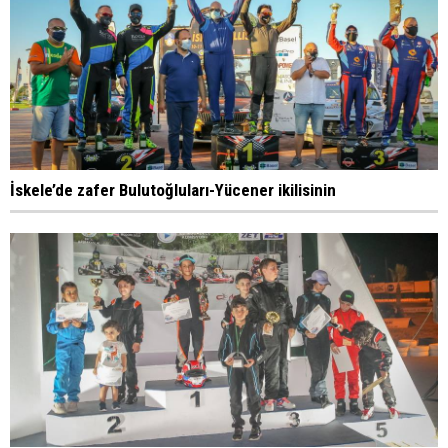
İskele’de zafer Bulutoğluları-Yücener ikilisinin