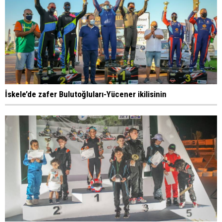
İskele’de zafer Bulutoğluları-Yücener ikilisinin