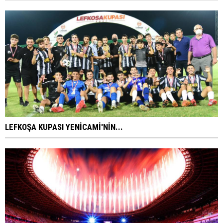
LEFKOŞA KUPASI YENİCAMİ'NİN...