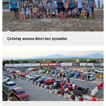
Çetintaş anısına ikinci kez oynadılar