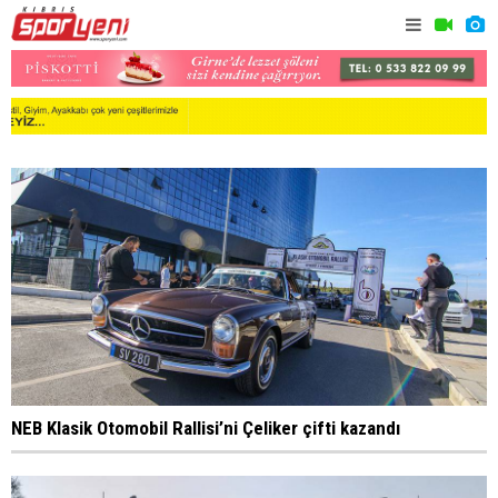
NEB Klasik Otomobil Rallisi’ni Çeliker çifti kazandı