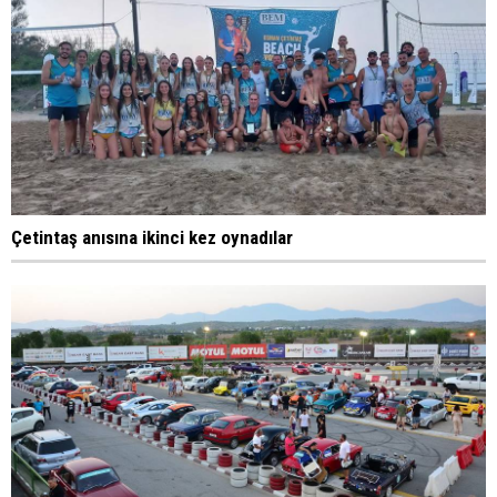
Çetintaş anısına ikinci kez oynadılar