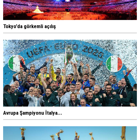
Tokyo'da görkemli açılış
Avrupa Şampiyonu İtalya...