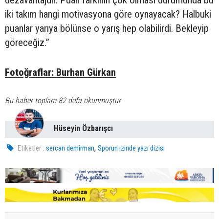
dezavantajdır. Puan farkının çok olması durumunda bu
iki takım hangi motivasyona göre oynayacak? Halbuki
puanlar yarıya bölünse o yarış hep olabilirdi. Bekleyip
göreceğiz.”
Fotoğraflar: Burhan Gürkan
Bu haber toplam 82 defa okunmuştur
Hüseyin Özbarışcı
,
Etiketler :
sercan demirman
Sporun izinde yazı dizisi