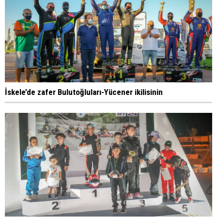
İskele’de zafer Bulutoğluları-Yücener ikilisinin