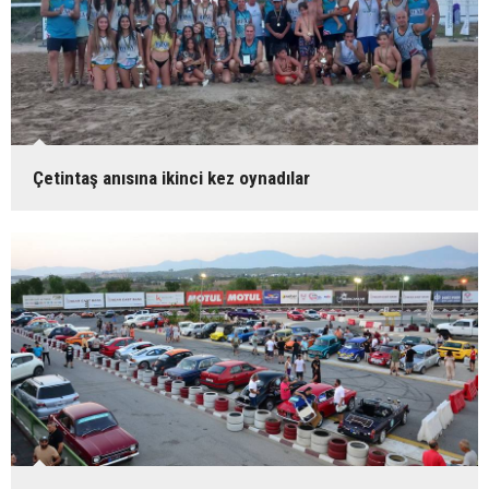
Çetintaş anısına ikinci kez oynadılar