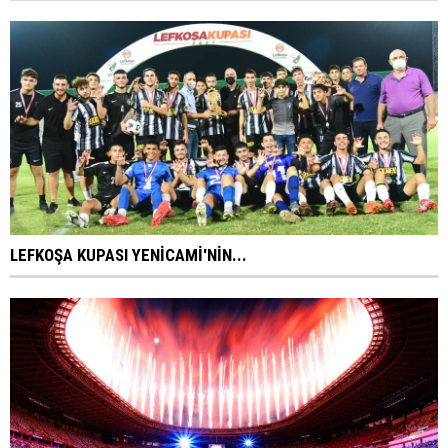
LEFKOŞA KUPASI YENİCAMİ'NİN...