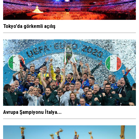
Tokyo'da görkemli açılış
Avrupa Şampiyonu İtalya...