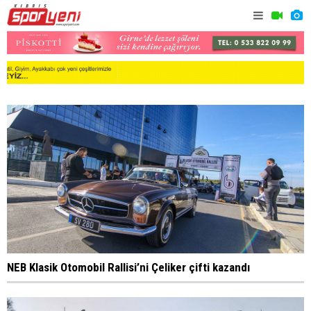
NEB Klasik Otomobil Rallisi’ni Çeliker çifti kazandı