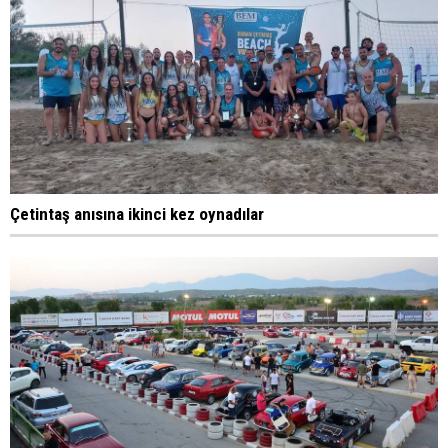
Çetintaş anısına ikinci kez oynadılar