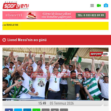
Lionel Messi'nin acı günü
Arsenal, B
15:49
05 Temmuz 2026