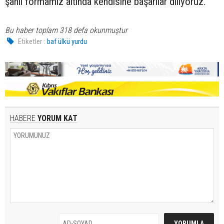
şanlı formamız altında kendisine başarılar diliyoruz.”
Bu haber toplam 318 defa okunmuştur
Etiketler :
baf ülkü yurdu
HABERE
YORUM KAT