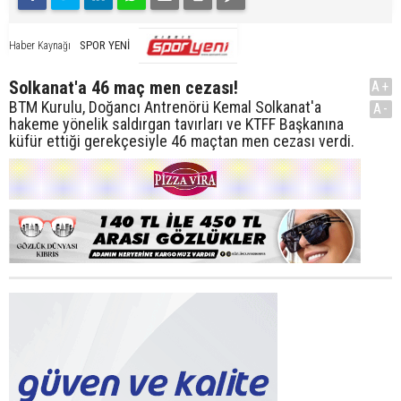
SPOR YENİ
Haber Kaynağı
Solkanat'a 46 maç men cezası!
A+
BTM Kurulu, Doğancı Antrenörü Kemal Solkanat'a
A-
hakeme yönelik saldırgan tavırları ve KTFF Başkanına
küfür ettiği gerekçesiyle 46 maçtan men cezası verdi.