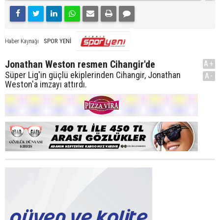
SPOR YENİ
Haber Kaynağı
Jonathan Weston resmen Cihangir'de
A+
Süper Lig'in güçlü ekiplerinden Cihangir, Jonathan
A-
Weston'a imzayı attırdı.