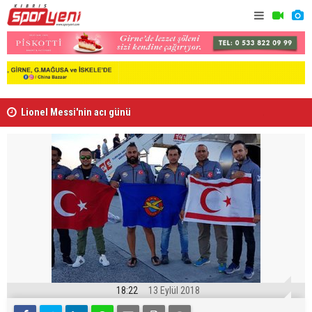
Lionel Messi'nin acı günü
Arsenal, B
18:22
13 Eylül 2018