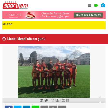
Lionel Messi'nin acı günü
Arsenal, B
21:59
11 Mart 2018