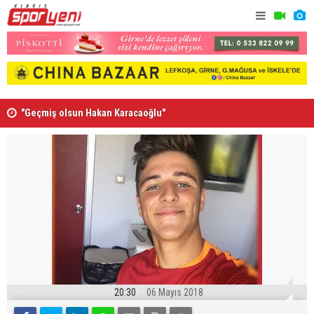
”
"Geçmiş olsun Hakan Karacaoğlu"
Lionel Mes
20:30
06 Mayıs 2018