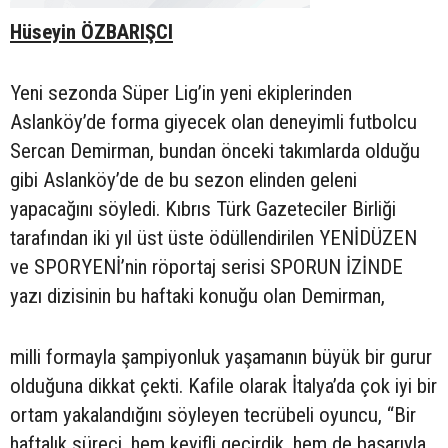
Hüseyin ÖZBARIŞCI
Yeni sezonda Süper Lig’in yeni ekiplerinden
Aslanköy’de forma giyecek olan deneyimli futbolcu
Sercan Demirman, bundan önceki takımlarda olduğu
gibi Aslanköy’de de bu sezon elinden geleni
yapacağını söyledi. Kıbrıs Türk Gazeteciler Birliği
tarafından iki yıl üst üste ödüllendirilen YENİDÜZEN
ve SPORYENİ’nin röportaj serisi SPORUN İZİNDE
yazı dizisinin bu haftaki konuğu olan Demirman,
milli formayla şampiyonluk yaşamanın büyük bir gurur
olduğuna dikkat çekti. Kafile olarak İtalya’da çok iyi bir
ortam yakalandığını söyleyen tecrübeli oyuncu, “Bir
haftalık süreci, hem keyifli geçirdik, hem de başarıyla