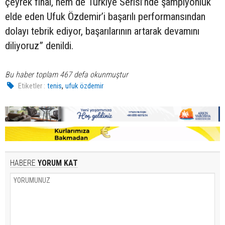
çeyrek final, hem de Türkiye Serisi’nde şampiyonluk
elde eden Ufuk Özdemir’i başarılı performansından
dolayı tebrik ediyor, başarılarının artarak devamını
diliyoruz” denildi.
Bu haber toplam 467 defa okunmuştur
,
Etiketler :
tenis
ufuk özdemir
HABERE
YORUM KAT