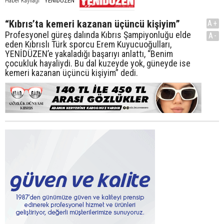
YENİDÜZEN
Haber Kaynağı
“Kıbrıs’ta kemeri kazanan üçüncü kişiyim”
A+
Profesyonel güreş dalında Kıbrıs Şampiyonluğu elde
A-
eden Kıbrıslı Türk sporcu Erem Kuyucuoğulları,
YENİDÜZEN’e yakaladığı başarıyı anlattı, “Benim
çocukluk hayaliydi. Bu dal kuzeyde yok, güneyde ise
kemeri kazanan üçüncü kişiyim” dedi.