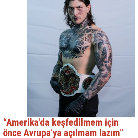
“Amerika’da keşfedilmem için
önce Avrupa’ya açılmam lazım”