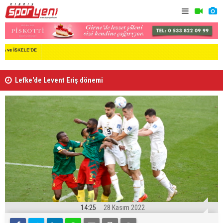
Lefke'de Levent Eriş dönemi
“Kıbrıs’ta
14:25
28 Kasım 2022