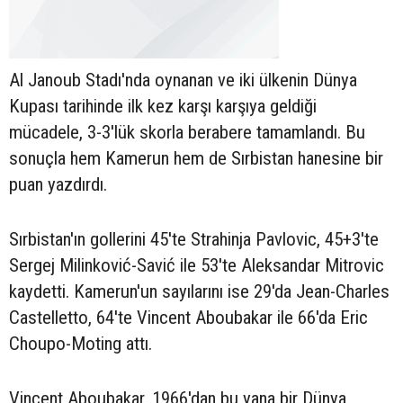
Al Janoub Stadı'nda oynanan ve iki ülkenin Dünya
Kupası tarihinde ilk kez karşı karşıya geldiği
mücadele, 3-3'lük skorla berabere tamamlandı. Bu
sonuçla hem Kamerun hem de Sırbistan hanesine bir
puan yazdırdı.
Sırbistan'ın gollerini 45'te Strahinja Pavlovic, 45+3'te
Sergej Milinković-Savić ile 53'te Aleksandar Mitrovic
kaydetti. Kamerun'un sayılarını ise 29'da Jean-Charles
Castelletto, 64'te Vincent Aboubakar ile 66'da Eric
Choupo-Moting attı.
Vincent Aboubakar, 1966'dan bu yana bir Dünya