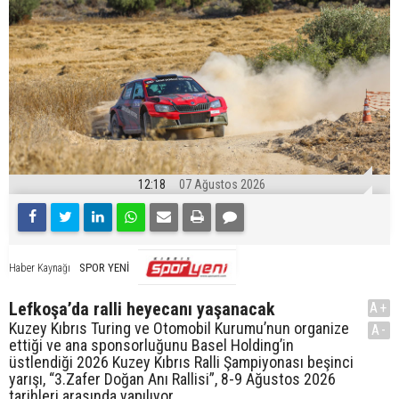
12:18
07 Ağustos 2026
SPOR YENİ
Haber Kaynağı
Lefkoşa’da ralli heyecanı yaşanacak
A+
Kuzey Kıbrıs Turing ve Otomobil Kurumu’nun organize
A-
ettiği ve ana sponsorluğunu Basel Holding’in
üstlendiği 2026 Kuzey Kıbrıs Ralli Şampiyonası beşinci
yarışı, “3.Zafer Doğan Anı Rallisi”, 8-9 Ağustos 2026
tarihleri arasında yapılıyor.