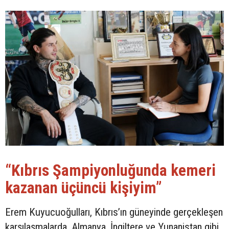
“Kıbrıs Şampiyonluğunda kemeri
kazanan üçüncü kişiyim”
Erem Kuyucuoğulları, Kıbrıs’ın güneyinde gerçekleşen
karşılaşmalarda, Almanya, İngiltere ve Yunanistan gibi