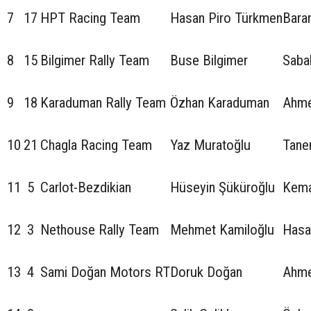
7
17
HPT Racing Team
Hasan Piro Türkmen
Bara
8
15
Bilgimer Rally Team
Buse Bilgimer
Sabah
9
18
Karaduman Rally Team
Özhan Karaduman
Ahme
10
21
Chagla Racing Team
Yaz Muratoğlu
Tane
11
5
Carlot-Bezdikian
Hüseyin Şüküroğlu
Kema
12
3
Nethouse Rally Team
Mehmet Kamiloğlu
Hasa
13
4
Sami Doğan Motors RT
Doruk Doğan
Ahme