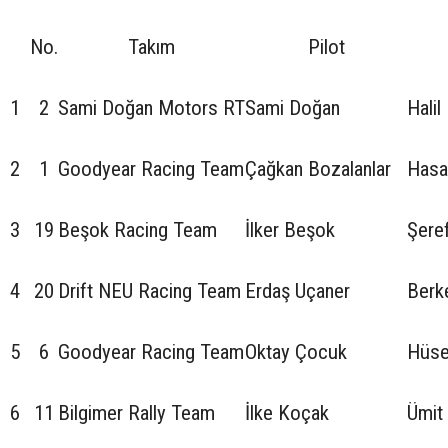
No.
Takım
Pilot
1
2
Sami Doğan Motors RT
Sami Doğan
Halil
2
1
Goodyear Racing Team
Çağkan Bozalanlar
Hasa
3
19
Beşok Racing Team
İlker Beşok
Şere
4
20
Drift NEU Racing Team
Erdaş Uçaner
Berk
5
6
Goodyear Racing Team
Oktay Çocuk
Hüse
6
11
Bilgimer Rally Team
İlke Koçak
Ümit