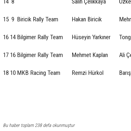
14
8
Salih Çelikkaya
Özke
15
9
Biricik Rally Team
Hakan Biricik
Mehm
16
14
Bilgimer Rally Team
Hüseyin Yarkıner
Tong
17
16
Bilgimer Rally Team
Mehmet Kaplan
Ali Ç
18
10
MKB Racing Team
Remzi Hürkol
Barış
Bu haber toplam 238 defa okunmuştur