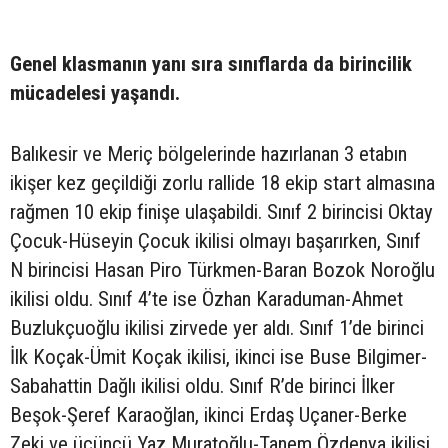
Genel klasmanın yanı sıra sınıflarda da birincilik
mücadelesi yaşandı.
Balıkesir ve Meriç bölgelerinde hazırlanan 3 etabın
ikişer kez geçildiği zorlu rallide 18 ekip start almasına
rağmen 10 ekip finişe ulaşabildi. Sınıf 2 birincisi Oktay
Çocuk-Hüseyin Çocuk ikilisi olmayı başarırken, Sınıf
N birincisi Hasan Piro Türkmen-Baran Bozok Noroğlu
ikilisi oldu. Sınıf 4’te ise Özhan Karaduman-Ahmet
Buzlukçuoğlu ikilisi zirvede yer aldı. Sınıf 1’de birinci
İlk Koçak-Ümit Koçak ikilisi, ikinci ise Buse Bilgimer-
Sabahattin Dağlı ikilisi oldu. Sınıf R’de birinci İlker
Beşok-Şeref Karaoğlan, ikinci Erdaş Uçaner-Berke
Zeki ve üçüncü Yaz Muratoğlu-Tanem Özdenya ikilisi