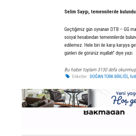
Selim Saygı, temennilerde bulundu
Geçtiğimiz gün oynanan DTB – GG maçı
sosyal hesabından temennilerde bulund
edilemez. Hele biri ile karşı karşıya g
günleri de görürüz inşallah” diye yazı.
Bu haber toplam 3130 defa okunmuş
,
Etiketler :
DOĞAN TÜRK BİRLİĞİ
fut