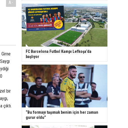
A-
FC Barcelona Futbol Kampı Lefkoşa’da
n Girne
başlıyor
 Saygı
ydiği
-0
zel bir
aygı,
 çıktı.
“Bu formayı taşımak benim için her zaman
gurur oldu”