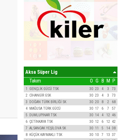
Aksa Süper Lig
Takım
O
G
B
M
P
1
GENÇLİK GÜCÜ TSK
30
23
4
3
73
2
CİHANGİR GSK
30
23
4
3
73
3
DOĞAN TÜRK BİRLİĞİ SK
30
20
8
2
68
4
MAĞUSA TÜRK GÜCÜ
30
17
6
7
57
5
DUMLUPINAR TSK
30
14
4
12
46
6
ÇETİNKAYA TSK
30
12
6
12
42
7
ALSANCAK YEŞİLOVA SK
30
11
5
14
38
8
KÜÇÜK KAYMAKLI TSK
30
10
7
13
37