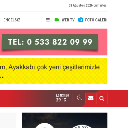
08 Ağustos 2026
Cumartesi
ENGELSİZ
WEB TV
FOTO GALERİ
Lefkoşa
senal, Bruno Guimaraes transferini duyurdu
29 °C