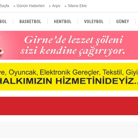
Sayfa
Günün Haberleri
Arşiv
Sitene Ekle
BOL
BASKETBOL
HENTBOL
VOLEYBOL
GÜNEY
TÜRKİYE
AVRUPA
DÜNYA
Ar