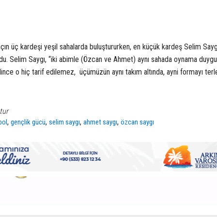
n üç kardeşi yeşil sahalarda buluştururken, en küçük kardeş Selim Sayg
u. Selim Saygı, “iki
abimle (Özcan ve Ahmet) aynı sahada oynama duygus
elince o hiç tarif edilemez, üçümüzün aynı takım altında, ayni formayı terl
tur
,
,
,
,
bol
gençlik gücü
selim saygı
ahmet saygı
özcan saygı