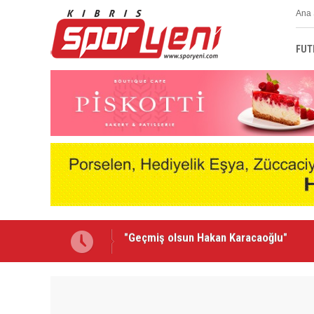
Ana 
FUT
Lionel Messi'nin acı günü