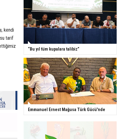
ı, kendi
u tarif
ettiğimiz
“Bu yıl tüm kupalara talibiz”
Emmanuel Ernest Mağusa Türk Gücü'nde