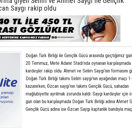
orma giyen Selim ve Ahmet Saygı ile Gençlik
an Saygı rakip oldu
Doğan Türk Birliği ile Gençlik Gücü arasında geçtiğimiz gü
20 Temmuz, Mete Adanır Stadı’nda oynanan karşılaşmada
kardeşler rakip oldu. Ahmet ve Selim Saygı’nın formasını gi
Doğan Türk Birliği takımı Selim saygı’nın ayağından maçı 1
kazanırken, Özcan saygı’nın takımı Gençlik Gücü, sahadan
mağlubiyetle ayrılmak zorunda kaldı. Saygı kardeşler için ö
gün olan bu karşılaşmada Doğan Türk Birliği adına Ahmet S
Gençlik Gücü adına ise Özcan Saygı kaptanlık bandıyla maça