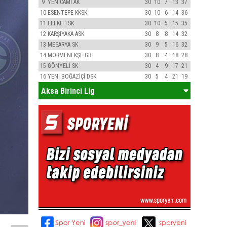
9
YENİCAMİ AK
30
10
7
13
37
10
ESENTEPE KKSK
30
10
6
14
36
11
LEFKE TSK
30
10
5
15
35
12
KARŞIYAKA ASK
30
8
8
14
32
13
MESARYA SK
30
9
5
16
32
14
MORMENEKŞE GB
30
8
4
18
28
15
GÖNYELİ SK
30
4
9
17
21
16
YENİ BOĞAZİÇİ DSK
30
5
4
21
19
Aksa Birinci Lig