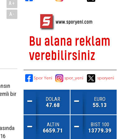
A+
A-
ansın
emli bir
DOLAR
EURO
47.68
55.13
ALTIN
BIST 100
asında
6659.71
13779.39
 16