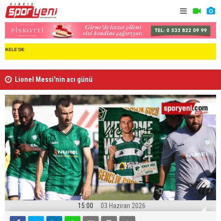
Lionel Messi'nin acı günü
Arsenal, B
15:00
03 Haziran 2026