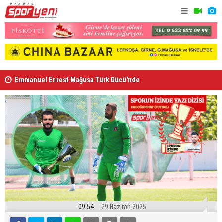
Emmanuel Ernest Mağusa Türk Gücü'nde
Nehir Deniz
09:54
29 Haziran 2025