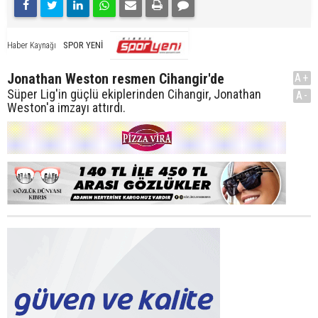
SPOR YENİ
Haber Kaynağı
Jonathan Weston resmen Cihangir'de
A+
Süper Lig'in güçlü ekiplerinden Cihangir, Jonathan
A-
Weston'a imzayı attırdı.