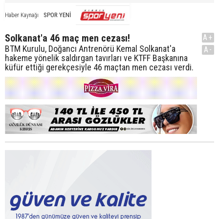
SPOR YENİ
Haber Kaynağı
Solkanat'a 46 maç men cezası!
A+
BTM Kurulu, Doğancı Antrenörü Kemal Solkanat'a
A-
hakeme yönelik saldırgan tavırları ve KTFF Başkanına
küfür ettiği gerekçesiyle 46 maçtan men cezası verdi.