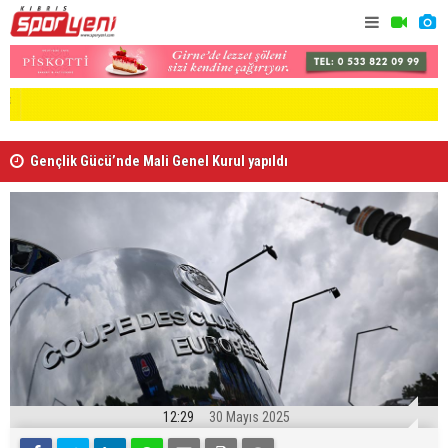
Gençlik Gücü’nde Mali Genel Kurul yapıldı
Kaymaklı h
12:29
30 Mayıs 2025