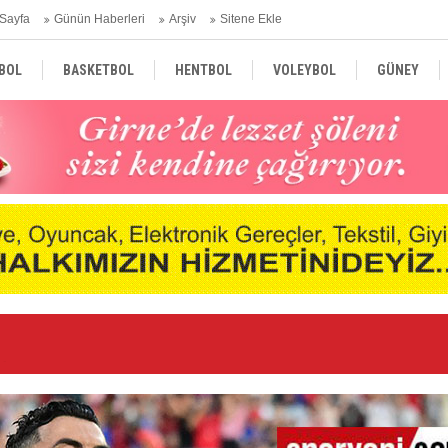
Sayfa
Günün Haberleri
Arşiv
Sitene Ekle
BOL
BASKETBOL
HENTBOL
VOLEYBOL
GÜNEY
TÜRKİYE
AVRUPA
DÜNYA
nde
Ne