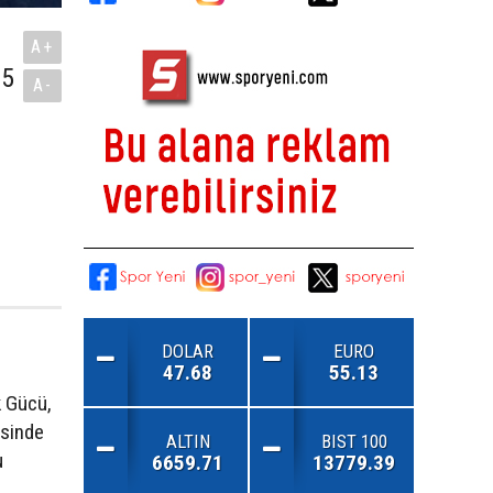
A+
75
A-
DOLAR
EURO
47.68
55.13
k Gücü,
esinde
ALTIN
BIST 100
u
6659.71
13779.39