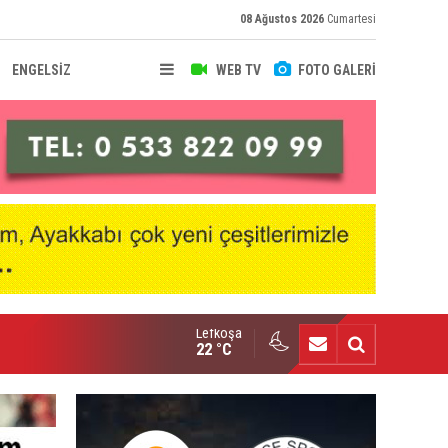
08 Ağustos 2026
Cumartesi
ENGELSİZ
WEB TV
FOTO GALERİ
Lefkoşa
hir Deniz, Türkiye ikincisi
22 °C