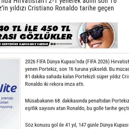
nda Hırvatistan'ı 2-1 yenerek adını son 16
'in yıldızı Cristiano Ronaldo tarihe geçen
2026 FIFA Dünya Kupası'nda (FIFA 2026) Hırvatist
yenen Portekiz, son 16 turuna yükseldi. Bu müca
81 dakika sahada kalan Portekizli süper yıldız Cri
Ronaldo iki rekora imza attı.
Müsabakanın 68. dakikasında penaltıdan Portekiz
eşitlik sayısını atan Ronaldo, bu golle tarihe geçti
Söz konusu gol ile 41 yıl, 147 günle Dünya Kupas