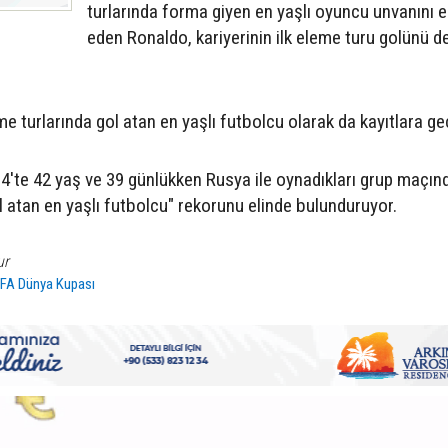
turlarında forma giyen en yaşlı oyuncu unvanını e
eden Ronaldo, kariyerinin ilk eleme turu golünü d
 turlarında gol atan en yaşlı futbolcu olarak da kayıtlara geç
4'te 42 yaş ve 39 günlükken Rusya ile oynadıkları grup maçınd
 atan en yaşlı futbolcu" rekorunu elinde bulunduruyor.
ur
IFA Dünya Kupası