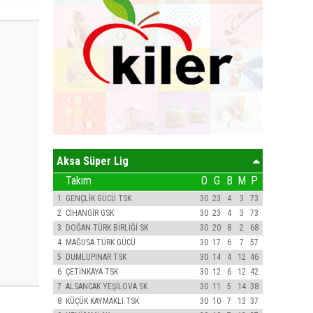
Aksa Süper Lig
Takım
O
G
B
M
P
1
GENÇLİK GÜCÜ TSK
30
23
4
3
73
2
CİHANGİR GSK
30
23
4
3
73
3
DOĞAN TÜRK BİRLİĞİ SK
30
20
8
2
68
4
MAĞUSA TÜRK GÜCÜ
30
17
6
7
57
5
DUMLUPINAR TSK
30
14
4
12
46
6
ÇETİNKAYA TSK
30
12
6
12
42
7
ALSANCAK YEŞİLOVA SK
30
11
5
14
38
8
KÜÇÜK KAYMAKLI TSK
30
10
7
13
37