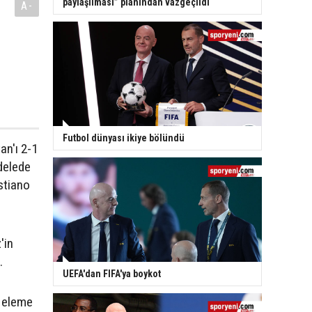
paylaşılması” planından vazgeçildi
A-
Futbol dünyası ikiye bölündü
an'ı 2-1
delede
stiano
'in
.
UEFA'dan FIFA'ya boykot
ı eleme