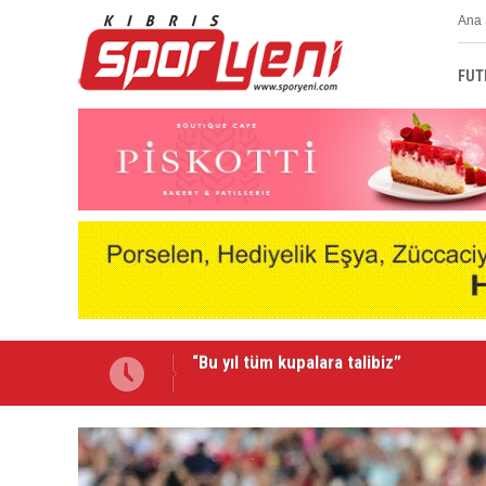
Ana 
FUT
Emmanuel Ernest Mağusa Türk Gücü'