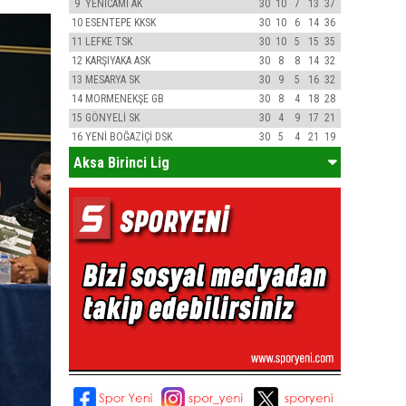
9
YENİCAMİ AK
30
10
7
13
37
10
ESENTEPE KKSK
30
10
6
14
36
11
LEFKE TSK
30
10
5
15
35
12
KARŞIYAKA ASK
30
8
8
14
32
13
MESARYA SK
30
9
5
16
32
14
MORMENEKŞE GB
30
8
4
18
28
15
GÖNYELİ SK
30
4
9
17
21
16
YENİ BOĞAZİÇİ DSK
30
5
4
21
19
Aksa Birinci Lig