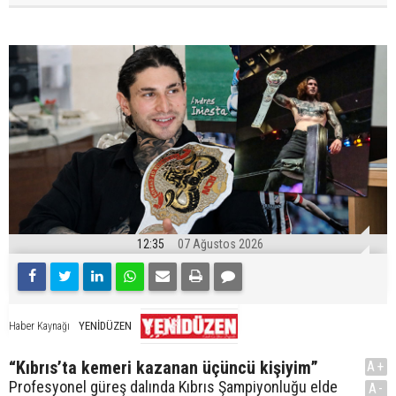
12:35
07 Ağustos 2026
YENİDÜZEN
Haber Kaynağı
“Kıbrıs’ta kemeri kazanan üçüncü kişiyim”
A+
Profesyonel güreş dalında Kıbrıs Şampiyonluğu elde
A-