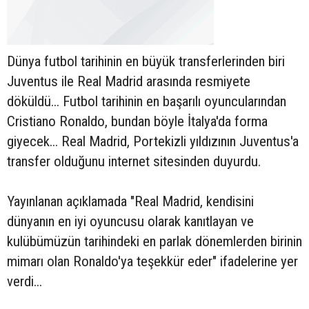
Dünya futbol tarihinin en büyük transferlerinden biri
Juventus ile Real Madrid arasında resmiyete
döküldü... Futbol tarihinin en başarılı oyuncularından
Cristiano Ronaldo, bundan böyle İtalya'da forma
giyecek... Real Madrid, Portekizli yıldızının Juventus'a
transfer olduğunu internet sitesinden duyurdu.
Yayınlanan açıklamada "Real Madrid, kendisini
dünyanın en iyi oyuncusu olarak kanıtlayan ve
kulübümüzün tarihindeki en parlak dönemlerden birinin
mimarı olan Ronaldo'ya teşekkür eder" ifadelerine yer
verdi...