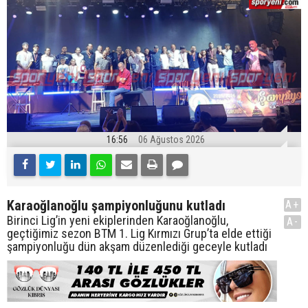
16:56
06 Ağustos 2026
Karaoğlanoğlu şampiyonluğunu kutladı
A+
Birinci Lig’in yeni ekiplerinden Karaoğlanoğlu,
A-
geçtiğimiz sezon BTM 1. Lig Kırmızı Grup’ta elde ettiği
şampiyonluğu dün akşam düzenlediği geceyle kutladı