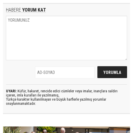
HABERE
YORUM KAT
UYARI:
Küfür, hakaret, rencide edici cümleler veya imalar, inançlara saldırı
içeren, imla kuralları ile yazılmamış,
Türkçe karakter kullanılmayan ve büyük harflerle yazılmış yorumlar
onaylanmamaktadır.