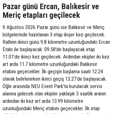
Pazar günü Ercan, Balıkesir ve
Meriç etapları geçilecek
9 Ağustos 2026 Pazar günü ise Balıkesir ve Meriç
bölgelerinde hazırlanan 3 etap ikişer kez geçilecek.
Rallinin ikinci günü 9.8 kilometre uzunluğundaki Ercan
Etabı ile başlayacak. 09.58’de başlayacak etap
11.01’de ikinci kez geçilecek. Ardından ekipler iki kez
art arda 11.7 kilometre uzunluğundaki Balıkesir
etabını geçecekler. İlk geçişin başlama saati 12.24
olarak belirlenirken ikinci geçiş 13.27’de başlayacak.
Öğle arasında NEU Event Park’ta kurulacak servis
alanına gidecek olan ekipler yaklaşık 3 saatlik aranın
ardından iki kez art arda 13.99 kilometre
uzunluğundaki Meriç etabını geçecekler. İlk etap