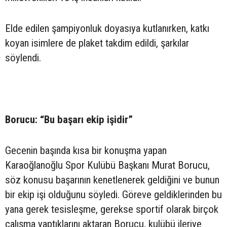
Elde edilen şampiyonluk doyasıya kutlanırken, katkı
koyan isimlere de plaket takdim edildi, şarkılar
söylendi.
Borucu: “Bu başarı ekip işidir”
Gecenin başında kısa bir konuşma yapan
Karaoğlanoğlu Spor Kulübü Başkanı Murat Borucu,
söz konusu başarının kenetlenerek geldiğini ve bunun
bir ekip işi olduğunu söyledi. Göreve geldiklerinden bu
yana gerek tesisleşme, gerekse sportif olarak birçok
çalışma yaptıklarını aktaran Borucu, kulübü ileriye