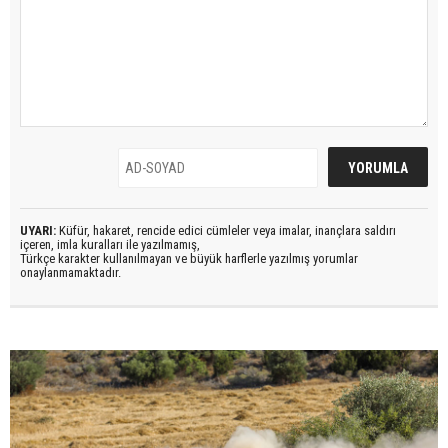
UYARI:
Küfür, hakaret, rencide edici cümleler veya imalar, inançlara saldırı
içeren, imla kuralları ile yazılmamış,
Türkçe karakter kullanılmayan ve büyük harflerle yazılmış yorumlar
onaylanmamaktadır.