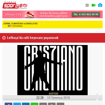
Lefkoşa’da ralli heyecanı yaşanacak
Karaoğlano
22:28
10 Temmuz 2018