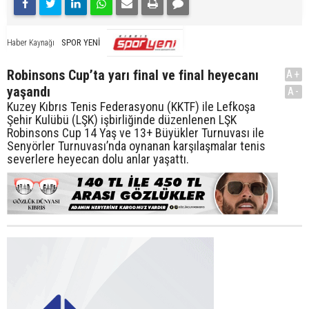
SPOR YENİ
Haber Kaynağı
Robinsons Cup’ta yarı final ve final heyecanı
A+
yaşandı
A-
Kuzey Kıbrıs Tenis Federasyonu (KKTF) ile Lefkoşa
Şehir Kulübü (LŞK) işbirliğinde düzenlenen LŞK
Robinsons Cup 14 Yaş ve 13+ Büyükler Turnuvası ile
Senyörler Turnuvası’nda oynanan karşılaşmalar tenis
severlere heyecan dolu anlar yaşattı.