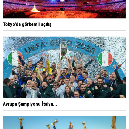
Tokyo'da görkemli açılış
Avrupa Şampiyonu İtalya...