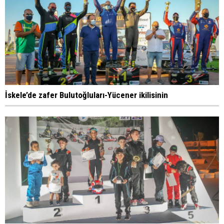
İskele’de zafer Bulutoğluları-Yücener ikilisinin