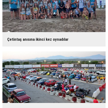
Çetintaş anısına ikinci kez oynadılar