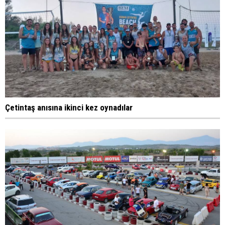
Çetintaş anısına ikinci kez oynadılar