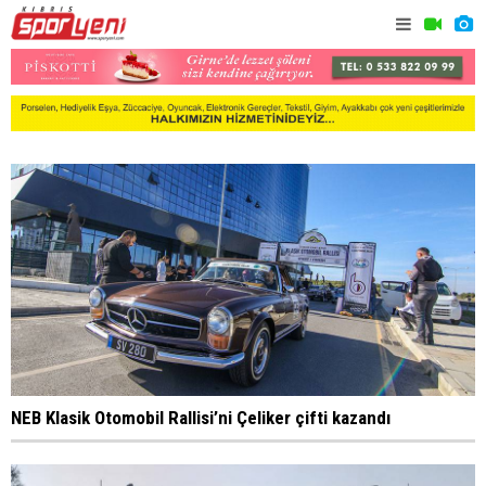
NEB Klasik Otomobil Rallisi’ni Çeliker çifti kazandı