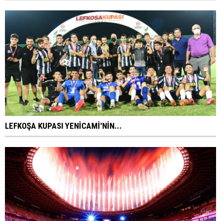
LEFKOŞA KUPASI YENİCAMİ'NİN...