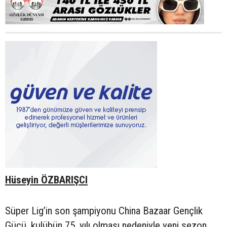
Hüseyin ÖZBARIŞCI
Süper Lig’in son şampiyonu China Bazaar Gençlik
Gücü, kulübün 75. yılı olması nedeniyle yeni sezon