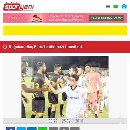
Doğukan Ulaç Paris'te ülkemizi temsil etti
FC Barcelo
09:29
25 Eylül 2018