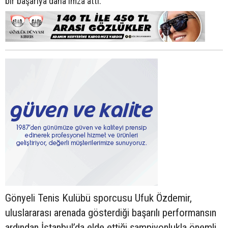
bir başarıya daha imza attı.
Gönyeli Tenis Kulübü sporcusu Ufuk Özdemir,
uluslararası arenada gösterdiği başarılı performansın
ardından İstanbul’da elde ettiği şampiyonlukla önemli