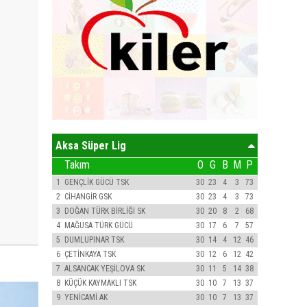
Aksa Süper Lig
Takım
O
G
B
M
P
1
GENÇLİK GÜCÜ TSK
30
23
4
3
73
2
CİHANGİR GSK
30
23
4
3
73
3
DOĞAN TÜRK BİRLİĞİ SK
30
20
8
2
68
4
MAĞUSA TÜRK GÜCÜ
30
17
6
7
57
5
DUMLUPINAR TSK
30
14
4
12
46
6
ÇETİNKAYA TSK
30
12
6
12
42
7
ALSANCAK YEŞİLOVA SK
30
11
5
14
38
8
KÜÇÜK KAYMAKLI TSK
30
10
7
13
37
9
YENİCAMİ AK
30
10
7
13
37