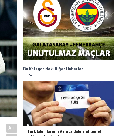
Bu Kategorideki Diğer Haberler
A+
Türk takımlarının Avrupa'daki muhtemel