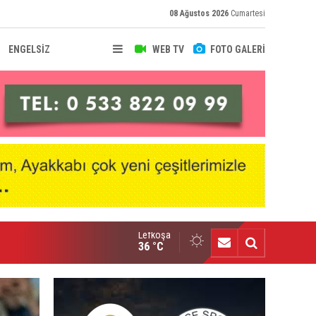
08 Ağustos 2026
Cumartesi
ENGELSİZ
WEB TV
FOTO GALERİ
Lefkoşa
u yıl tüm kupalara talibiz”
36 °C