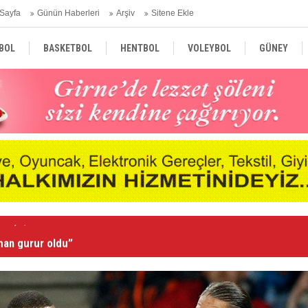
Sayfa
Günün Haberleri
Arşiv
Sitene Ekle
BOL
BASKETBOL
HENTBOL
VOLEYBOL
GÜNEY
TÜRKİYE
AVRUPA
DÜNYA
man gurur oldu”
“B