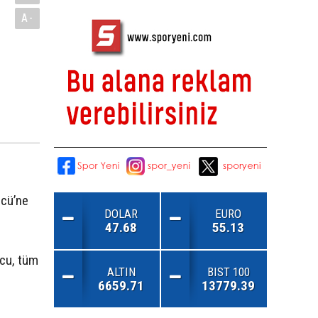
A-
ücü’ne
DOLAR
EURO
47.68
55.13
cu, tüm
ALTIN
BIST 100
6659.71
13779.39