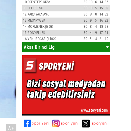
10
ESENTEPE KKSK
30
10
6
14
36
11
LEFKE TSK
30
10
5
15
35
12
KARŞIYAKA ASK
30
8
8
14
32
13
MESARYA SK
30
9
5
16
32
14
MORMENEKŞE GB
30
8
4
18
28
15
GÖNYELİ SK
30
4
9
17
21
16
YENİ BOĞAZİÇİ DSK
30
5
4
21
19
Aksa Birinci Lig
A+