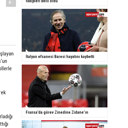
rakipleri belli oldu
A-
aşlayan
İtalyan efsanesi Baresi hayatını kaybetti
s'un
llerle
rek
Fransa’da görev Zinedine Zidane’ın
rladığı
ttığı