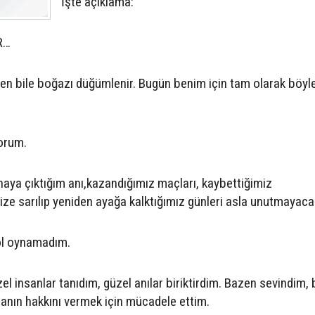
İşte açıklama:
R…
ken bile boğazı düğümlenir. Bugün benim için tam olarak böyle
orum.
haya çıktığım anı,kazandığımız maçları, kaybettiğimiz
ize sarılıp yeniden ayağa kalktığımız günleri asla unutmayac
ol oynamadım.
l insanlar tanıdım, güzel anılar biriktirdim. Bazen sevindim,
ın hakkını vermek için mücadele ettim.