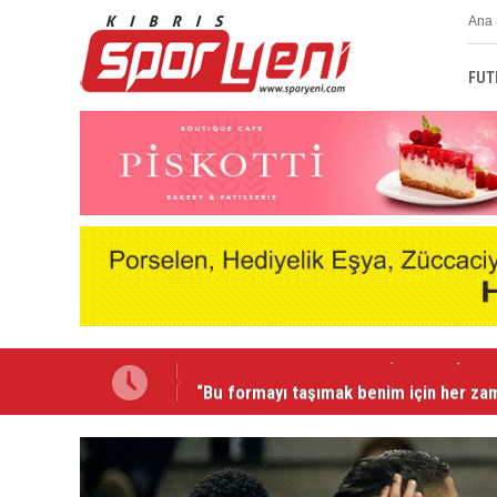
Ana 
FUT
“Bu formayı taşımak benim için her za