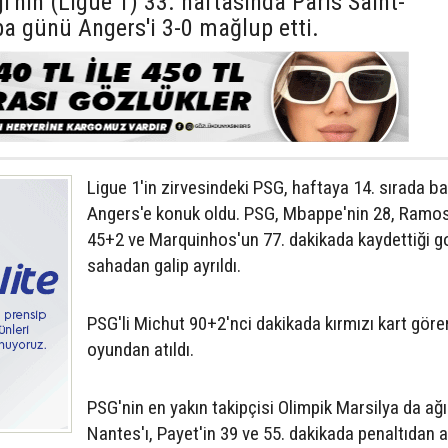
i'nin (Ligue 1) 33. haftasında Paris Saint-
a günü Angers'i 3-0 mağlup etti.
Ligue 1'in zirvesindeki PSG, haftaya 14. sırada b
Angers'e konuk oldu. PSG, Mbappe'nin 28, Ramo
45+2 ve Marquinhos'un 77. dakikada kaydettiği go
sahadan galip ayrıldı.
PSG'li Michut 90+2'nci dakikada kırmızı kart göre
oyundan atıldı.
PSG'nin en yakın takipçisi Olimpik Marsilya da ağı
Nantes'ı, Payet'in 39 ve 55. dakikada penaltıdan a