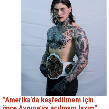
“Amerika’da keşfedilmem için
önce Avrupa’ya açılmam lazım”