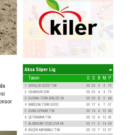
Aksa Süper Lig
Takım
O
G
B
M
P
 da
1
GENÇLİK GÜCÜ TSK
30
23
4
3
73
2
CİHANGİR GSK
30
23
4
3
73
esi
3
DOĞAN TÜRK BİRLİĞİ SK
30
20
8
2
68
ponsor
4
MAĞUSA TÜRK GÜCÜ
30
17
6
7
57
5
DUMLUPINAR TSK
30
14
4
12
46
6
ÇETİNKAYA TSK
30
12
6
12
42
7
ALSANCAK YEŞİLOVA SK
30
11
5
14
38
8
KÜÇÜK KAYMAKLI TSK
30
10
7
13
37