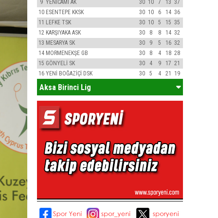
9
YENİCAMİ AK
30
10
7
13
37
10
ESENTEPE KKSK
30
10
6
14
36
11
LEFKE TSK
30
10
5
15
35
12
KARŞIYAKA ASK
30
8
8
14
32
13
MESARYA SK
30
9
5
16
32
14
MORMENEKŞE GB
30
8
4
18
28
15
GÖNYELİ SK
30
4
9
17
21
16
YENİ BOĞAZİÇİ DSK
30
5
4
21
19
Aksa Birinci Lig