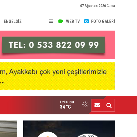
07 Ağustos 2026
Cuma
ENGELSİZ
WEB TV
FOTO GALERİ
Lefkoşa
raoğlanoğlu şampiyonluğunu kutladı
34 °C