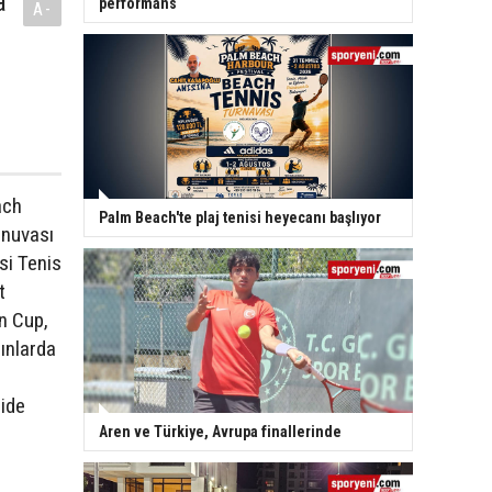
a
performans
A-
ach
Palm Beach'te plaj tenisi heyecanı başlıyor
rnuvası
si Tenis
t
n Cup,
dınlarda
ide
Aren ve Türkiye, Avrupa finallerinde