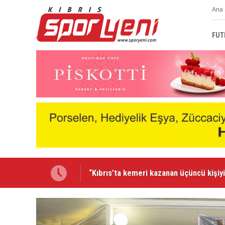
Ana 
FUT
Lefkoşa’da ralli heyecanı yaşanacak