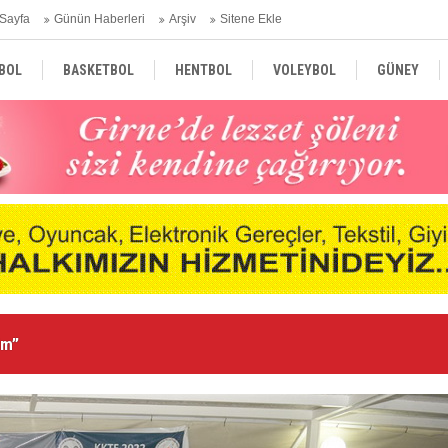
Sayfa
Günün Haberleri
Arşiv
Sitene Ekle
BOL
BASKETBOL
HENTBOL
VOLEYBOL
GÜNEY
TÜRKİYE
AVRUPA
DÜNYA
Ka