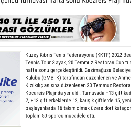
üçüncü turnuvası hafta sonu Kocareis Plajı’nd
Kuzey Kıbrıs Tenis Federasyonu (KKTF) 2022 Be
Tennis Tour 3 ayak, 20 Temmuz Restoran Cup tu
hafta sonu gerçekleştirildi. Gazimağusa Belediye
Kulübü (GMBTK) tarafından düzenlenen ve Ahme
Kızılkılıç anısına düzenlenen 20 Temmuz Restora
Kocareis Plajında yer aldı. Turnuvada +13 çift ka
7, +13 çift erkeklerde 12, karışık çiftlerde 15, yeni
başlayanlarda 16 takım olmak üzere dört kategor
toplam 50 sporcu mücadele etti.