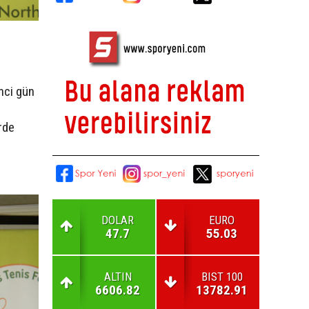
inci gün
rde
i
DOLAR
EURO
47.7
55.03
ALTIN
BIST 100
6606.82
13782.91