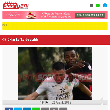
Oklar Lefke’de atıldı
Fenerbahçe
19:16
02 Aralık 2018