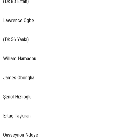
(Dk.83 Ertan)
Lawrence Ogbe
(Dk.56 Yankı)
William Hamadou
James Obongha
Şenol Hızlıoğlu
Ertaç Taşkıran
Ousseynou Ndoye