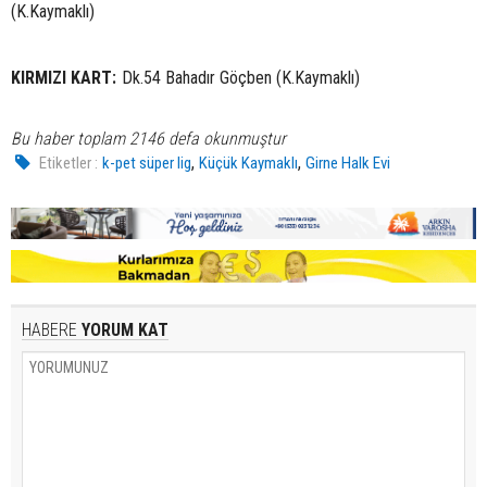
(K.Kaymaklı)
KIRMIZI KART:
Dk.54 Bahadır Göçben (K.Kaymaklı)
Bu haber toplam 2146 defa okunmuştur
,
,
Etiketler :
k-pet süper lig
Küçük Kaymaklı
Girne Halk Evi
HABERE
YORUM KAT