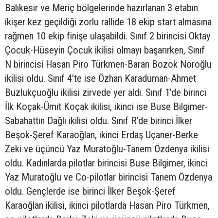
Balıkesir ve Meriç bölgelerinde hazırlanan 3 etabın
ikişer kez geçildiği zorlu rallide 18 ekip start almasına
rağmen 10 ekip finişe ulaşabildi. Sınıf 2 birincisi Oktay
Çocuk-Hüseyin Çocuk ikilisi olmayı başarırken, Sınıf
N birincisi Hasan Piro Türkmen-Baran Bozok Noroğlu
ikilisi oldu. Sınıf 4’te ise Özhan Karaduman-Ahmet
Buzlukçuoğlu ikilisi zirvede yer aldı. Sınıf 1’de birinci
İlk Koçak-Ümit Koçak ikilisi, ikinci ise Buse Bilgimer-
Sabahattin Dağlı ikilisi oldu. Sınıf R’de birinci İlker
Beşok-Şeref Karaoğlan, ikinci Erdaş Uçaner-Berke
Zeki ve üçüncü Yaz Muratoğlu-Tanem Özdenya ikilisi
oldu. Kadınlarda pilotlar birincisi Buse Bilgimer, ikinci
Yaz Muratoğlu ve Co-pilotlar birincisi Tanem Özdenya
oldu. Gençlerde ise birinci İlker Beşok-Şeref
Karaoğlan ikilisi, ikinci pilotlarda Hasan Piro Türkmen,