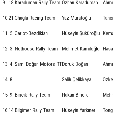
9
18
Karaduman Rally Team
Özhan Karaduman
Ahme
10
21
Chagla Racing Team
Yaz Muratoğlu
Tane
11
5
Carlot-Bezdikian
Hüseyin Şüküroğlu
Kema
12
3
Nethouse Rally Team
Mehmet Kamiloğlu
Hasa
13
4
Sami Doğan Motors RT
Doruk Doğan
Ahme
14
8
Salih Çelikkaya
Özke
15
9
Biricik Rally Team
Hakan Biricik
Mehm
16
14
Bilgimer Rally Team
Hüseyin Yarkıner
Tong