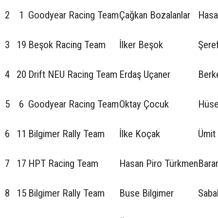
2
1
Goodyear Racing Team
Çağkan Bozalanlar
Hasa
3
19
Beşok Racing Team
İlker Beşok
Şere
4
20
Drift NEU Racing Team
Erdaş Uçaner
Berk
5
6
Goodyear Racing Team
Oktay Çocuk
Hüse
6
11
Bilgimer Rally Team
İlke Koçak
Ümit
7
17
HPT Racing Team
Hasan Piro Türkmen
Bara
8
15
Bilgimer Rally Team
Buse Bilgimer
Sabah