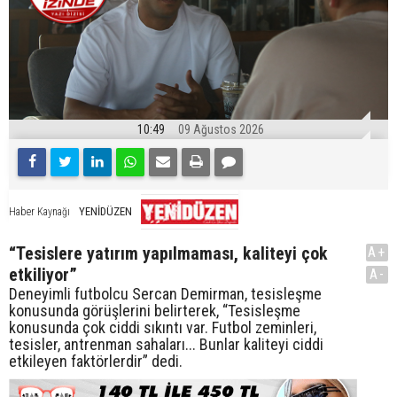
10:49
09 Ağustos 2026
YENİDÜZEN
Haber Kaynağı
“Tesislere yatırım yapılmaması, kaliteyi çok
A+
etkiliyor”
A-
Deneyimli futbolcu Sercan Demirman, tesisleşme
konusunda görüşlerini belirterek, “Tesisleşme
konusunda çok ciddi sıkıntı var. Futbol zeminleri,
tesisler, antrenman sahaları... Bunlar kaliteyi ciddi
etkileyen faktörlerdir” dedi.