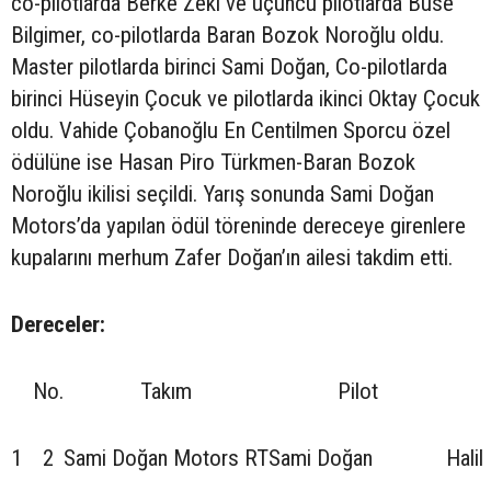
co-pilotlarda Berke Zeki ve üçüncü pilotlarda Buse
Bilgimer, co-pilotlarda Baran Bozok Noroğlu oldu.
Master pilotlarda birinci Sami Doğan, Co-pilotlarda
birinci Hüseyin Çocuk ve pilotlarda ikinci Oktay Çocuk
oldu. Vahide Çobanoğlu En Centilmen Sporcu özel
ödülüne ise Hasan Piro Türkmen-Baran Bozok
Noroğlu ikilisi seçildi. Yarış sonunda Sami Doğan
Motors’da yapılan ödül töreninde dereceye girenlere
kupalarını merhum Zafer Doğan’ın ailesi takdim etti.
Dereceler:
No.
Takım
Pilot
1
2
Sami Doğan Motors RT
Sami Doğan
Halil