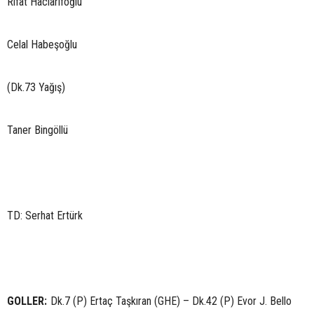
Rifat Hacıarifoğlu
Celal Habeşoğlu
(Dk.73 Yağış)
Taner Bingöllü
TD: Serhat Ertürk
GOLLER:
Dk.7 (P) Ertaç Taşkıran (GHE) – Dk.42 (P) Evor J. Bello