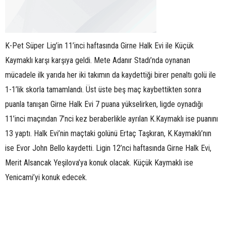
K-Pet Süper Lig’in 11’inci haftasında Girne Halk Evi ile Küçük
Kaymaklı karşı karşıya geldi. Mete Adanır Stadı’nda oynanan
mücadele ilk yarıda her iki takımın da kaydettiği birer penaltı golü ile
1-1’lik skorla tamamlandı. Üst üste beş maç kaybettikten sonra
puanla tanışan Girne Halk Evi 7 puana yükselirken, ligde oynadığı
11’inci maçından 7’nci kez beraberlikle ayrılan K.Kaymaklı ise puanını
13 yaptı. Halk Evi’nin maçtaki golünü Ertaç Taşkıran, K.Kaymaklı’nın
ise Evor John Bello kaydetti. Ligin 12’nci haftasında Girne Halk Evi,
Merit Alsancak Yeşilova’ya konuk olacak. Küçük Kaymaklı ise
Yenicami’yi konuk edecek.